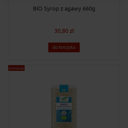
BIO Syrop z agawy 660g
30,80 zł
do koszyka
promocja