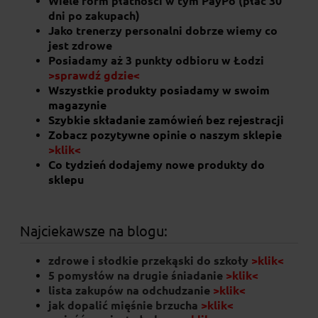
Wiele form płatności w tym PayPo (płać 30
dni po zakupach)
Jako trenerzy personalni dobrze wiemy co
jest zdrowe
Posiadamy aż 3 punkty odbioru w Łodzi
>sprawdź gdzie<
Wszystkie produkty posiadamy w swoim
magazynie
Szybkie składanie zamówień bez rejestracji
Zobacz pozytywne opinie o naszym sklepie
>klik<
Syrop klonowy 250g
Co tydzień dodajemy nowe produkty do
sklepu
29,90 zł
Najciekawsze na blogu:
do koszyka
zdrowe i słodkie przekąski do szkoły
>klik<
5 pomysłów na drugie śniadanie
>klik<
lista zakupów na odchudzanie
>klik<
jak dopalić mięśnie brzucha
>klik<