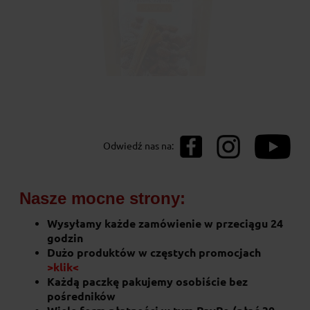
Prażone migdały 100g Pięć Przemian
Odwiedź nas na:
12,50 zł
Nasze mocne strony:
do koszyka
Wysyłamy każde zamówienie w przeciągu 24
godzin
Dużo produktów w częstych promocjach
>klik<
Każdą paczkę pakujemy osobiście bez
pośredników