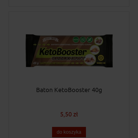
Baton KetoBooster 40g
5,50 zł
do koszyka