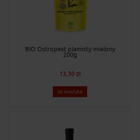
BIO Ostropest plamisty mielony
200g
13,30 zł
do koszyka