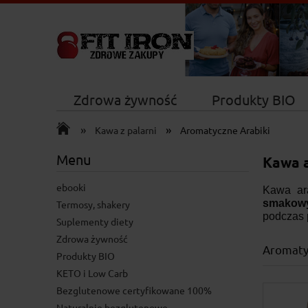
Zdrowa żywność
Produkty BIO
»
»
Nowości
Kawa z palarni
Aromatyczne Arabiki
Menu
Kawa a
ebooki
Kawa ara
smakowy
Termosy, shakery
podczas 
Suplementy diety
Zdrowa żywność
Aromaty
Produkty BIO
KETO i Low Carb
Bezglutenowe certyfikowane 100%
Naturalnie bezglutenowe