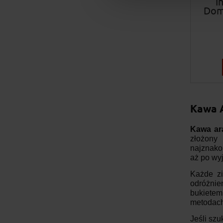
I
Dom
Kawa A
Kawa ara
złożony
najznako
aż po wy
Każde zi
odróżnie
bukietem
metodach
Jeśli sz