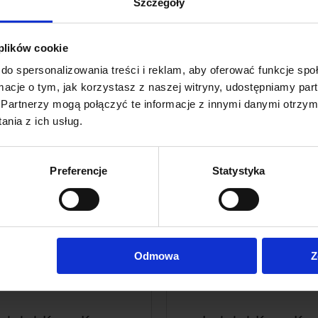
Szczegóły
119,00 zł
46,00 zł
129,00 zł
na regularna:
97,75 zł
 plików cookie
ajniższa cena:
do spersonalizowania treści i reklam, aby oferować funkcje sp
do koszyka
do koszyka
ormacje o tym, jak korzystasz z naszej witryny, udostępniamy p
Partnerzy mogą połączyć te informacje z innymi danymi otrzym
nia z ich usług.
Preferencje
Statystyka
Odmowa
Z