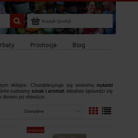
Zarejestruj się
Zaloguj się
Koszyk:
(pusty)
rbaty
Promocje
Blog
zym sklepie. Charakteryzuje się wieloma
nutami
łaśnie cudowny
smak i aromat
. Idealnie sprawdzi się
 deseru po obiedzie.
promocja