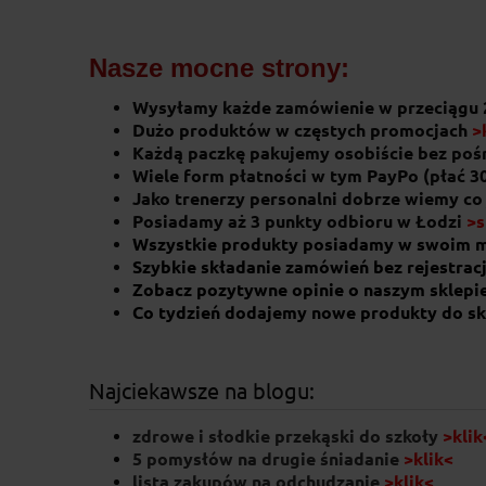
Nasze mocne strony:
Wysyłamy każde zamówienie w przeciągu 
Dużo produktów w częstych promocjach
>
Każdą paczkę pakujemy osobiście bez po
Wiele form płatności w tym PayPo (płać 3
Jako trenerzy personalni dobrze wiemy co
Posiadamy aż 3 punkty odbioru w Łodzi
>s
Wszystkie produkty posiadamy w swoim 
Szybkie składanie zamówień bez rejestracj
Zobacz pozytywne opinie o naszym sklepi
Co tydzień dodajemy nowe produkty do sk
Najciekawsze na blogu:
zdrowe i słodkie przekąski do szkoły
>klik
5 pomysłów na drugie śniadanie
>klik<
lista zakupów na odchudzanie
>klik<