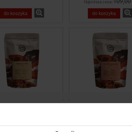
109,00 
Najniższa cena:
do koszyka
do koszyka
nstytut Kawy Kawa
Instytut Kawy Ka
Brazylia Cerrado
Brazylia Cemorra