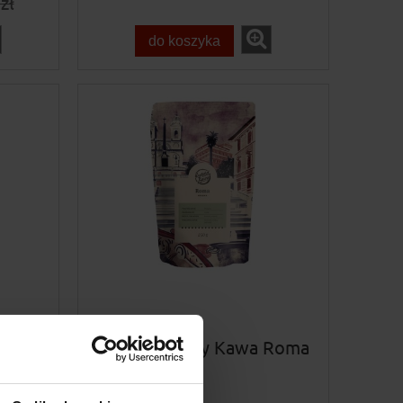
zł
do koszyka
wa
Instytut Kawy Kawa Roma
do