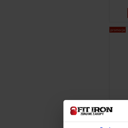
promocja
I