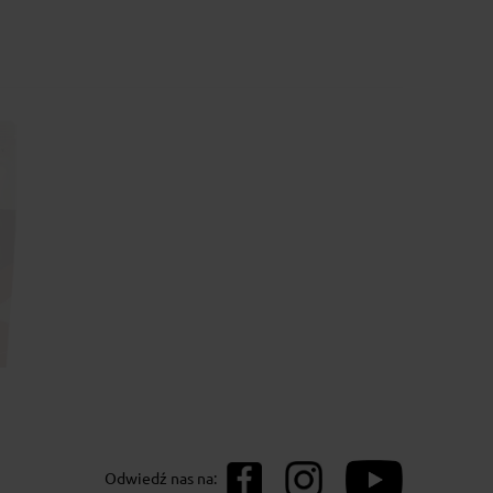
na Barahona AA
Odwiedź nas na: