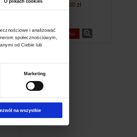
O plikach cookies
129,00 zł
ołecznościowe i analizować
do koszyka
artnerom społecznościowym,
anymi od Ciebie lub
Marketing
ezwól na wszystkie