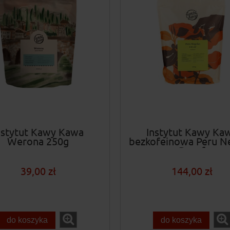
nstytut Kawy Kawa
Instytut Kawy Ka
Werona 250g
bezkofeinowa Peru N
Decaf
39,00 zł
144,00 zł
do koszyka
do koszyka