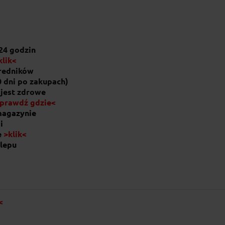
46,00 zł
do koszyka
24 godzin
klik<
średników
0 dni po zakupach)
 jest zdrowe
prawdź gdzie<
magazynie
i
e
>klik<
lepu
<