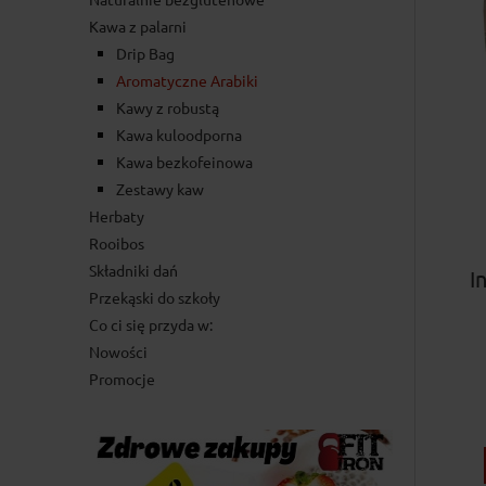
Kawa z palarni
Drip Bag
Aromatyczne Arabiki
Kawy z robustą
Kawa kuloodporna
Kawa bezkofeinowa
Zestawy kaw
Herbaty
Rooibos
Składniki dań
I
Przekąski do szkoły
Co ci się przyda w:
Nowości
Promocje