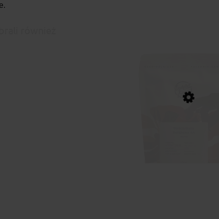
e.
brali również
Instytut Kawy Kawa Dominika