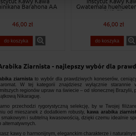
nstytut Kawy Kawa
Instytut Kawy Ka
inikana Barahona AA
Gwatemala huehuete
SHB EP
46,00 zł
46,00 zł
do koszyka
do koszyka
rabika Ziarnista - najlepszy wybór dla pra
bika ziarnista
to wybór dla prawdziwych koneserów, ceniący
 aromat. W tej kategorii znajdziesz wyłącznie staranni
mitszych regionów upraw na świecie – od słonecznej Brazylii,
jątkową Nikaraguę.
arno przechodzi rygorystyczną selekcję, by w Twojej filiża
niu od mieszanek z dodatkiem robusty,
kawa arabika ziarnis
 smakowym i subtelną kwasowością, dzięki czemu idealnie spr
 alternatywnych.
ukasz kawy o harmonijnym, eleganckim charakterze i naturalnym