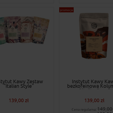
promocja
stytut Kawy Zestaw
Instytut Kawy Ka
"Italian Style"
bezkofeinowa Kolu
Pitalito Decaf
139,00 zł
139,00 zł
149,00 
Cena regularna: