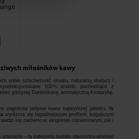
wa
nango
wdziwych miłośników kawy
ch sobie szlachetność smaku, naturalną słodycz i
e wyselekcjonowane 100% arabiki, pochodzące z
 przez górzystą Dominikanę, aromatyczną Kostarykę,
nce zagościła jedynie kawa najwyższej jakości. W
ta
wyróżnia się łagodniejszym profilem, bogatszym
awdzi się zarówno w ekspresie ciśnieniowym, jak i
 aromacie – ta kategoria została stworzona właśnie