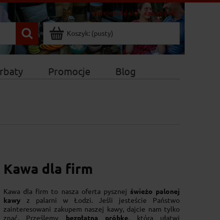
Zarejestruj się
Zaloguj się
Koszyk:
(pusty)
rbaty
Promocje
Blog
Kawa dla firm
Kawa dla firm to nasza oferta pysznej
świeżo palonej
kawy
z palarni w Łodzi. Jeśli jesteście Państwo
zainteresowani zakupem naszej kawy, dajcie nam tylko
znać. Prześlemy
bezpłatną próbkę
, która ułatwi