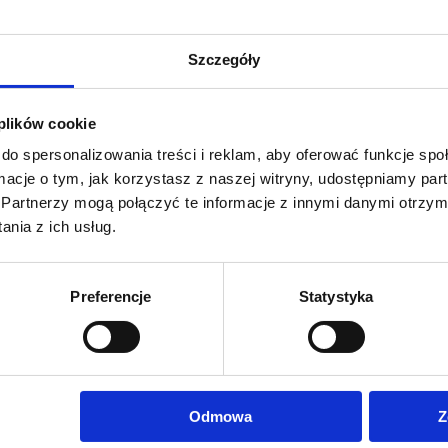
 ZDROWA ŻYWNOŚĆ RETKINIA
Szczegóły
6-12-2021
w kategorii:
-
autor:
Wojciech Maksymiec
 plików cookie
do spersonalizowania treści i reklam, aby oferować funkcje sp
ormacje o tym, jak korzystasz z naszej witryny, udostępniamy p
Partnerzy mogą połączyć te informacje z innymi danymi otrzym
nia z ich usług.
Preferencje
Statystyka
Odmowa
Z