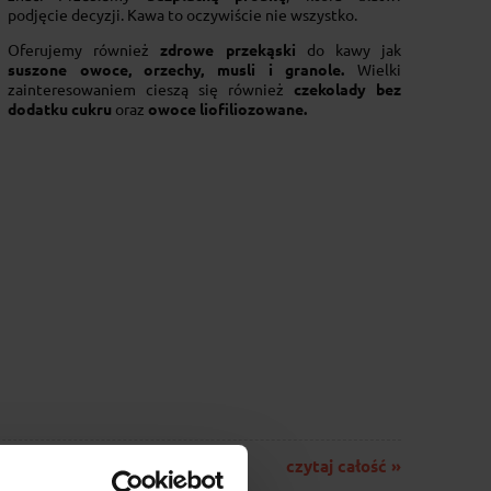
podjęcie decyzji. Kawa to oczywiście nie wszystko.
Oferujemy również
zdrowe przekąski
do kawy jak
suszone owoce, orzechy, musli i granole.
Wielki
zainteresowaniem cieszą się również
czekolady bez
dodatku cukru
oraz
owoce liofiliozowane.
czytaj całość »