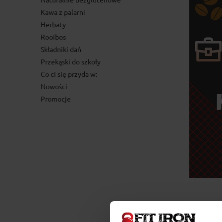
Kawa z palarni
Herbaty
Rooibos
Składniki dań
Przekąski do szkoły
Co ci się przyda w:
Nowości
Promocje