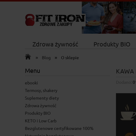
Zdrowa żywność
Produkty BIO
»
»
Nowości
Blog
O sklepie
Menu
KAWA 
Dodano:
0
ebooki
Termosy, shakery
Suplementy diety
Zdrowa żywność
Produkty BIO
KETO i Low Carb
Bezglutenowe certyfikowane 100%
Naturalnie bezglutenowe