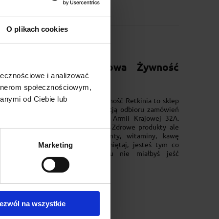
O plikach cookies
Sklep Zdrowa Żywność
ołecznościowe i analizować
Retkinia
artnerom społecznościowym,
anymi od Ciebie lub
Sklep Zdrowa Żywność Retkinia to sklep
internetowy z opcją odbioru zamówień
na Retkini na ul. Armii Krajowej 32A.
Znajdziesz w nim Zdrowe produkty ale
również suplementy, witaminy, kawę
oraz herbatę. Pamiętaj, jesteś tym co
Marketing
jesz więc czemu nie miałbyś jeść
zdrowo?
ezwól na wszystkie