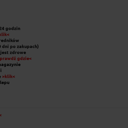
46,00 zł
do koszyka
24 godzin
klik<
średników
0 dni po zakupach)
 jest zdrowe
prawdź gdzie<
magazynie
i
e
>klik<
lepu
<