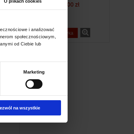
O plikach cookies
129,00 zł
ołecznościowe i analizować
do koszyka
artnerom społecznościowym,
anymi od Ciebie lub
Marketing
ezwól na wszystkie