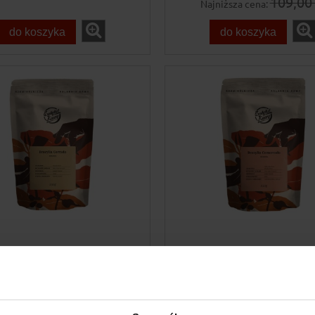
109,00 
Najniższa cena:
do koszyka
do koszyka
nstytut Kawy Kawa
Instytut Kawy Ka
Brazylia Cerrado
Brazylia Cemorra