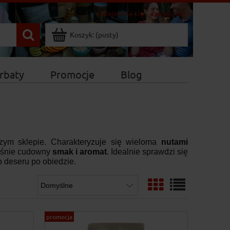
Zarejestruj się
Zaloguj się
Koszyk:
(pusty)
rbaty
Promocje
Blog
zym sklepie. Charakteryzuje się wieloma
nutami
łaśnie cudowny
smak i aromat
. Idealnie sprawdzi się
 deseru po obiedzie.
promocja