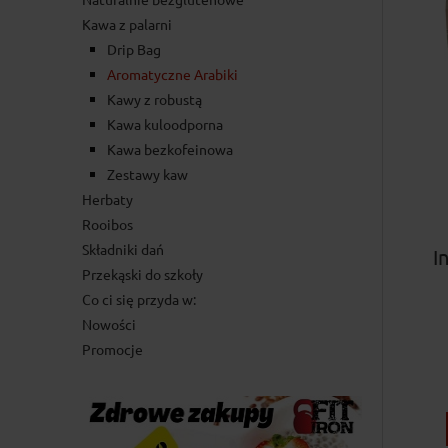
Kawa z palarni
Drip Bag
Aromatyczne Arabiki
Kawy z robustą
Kawa kuloodporna
Kawa bezkofeinowa
Zestawy kaw
Herbaty
Rooibos
Składniki dań
I
Przekąski do szkoły
Co ci się przyda w:
Nowości
Promocje