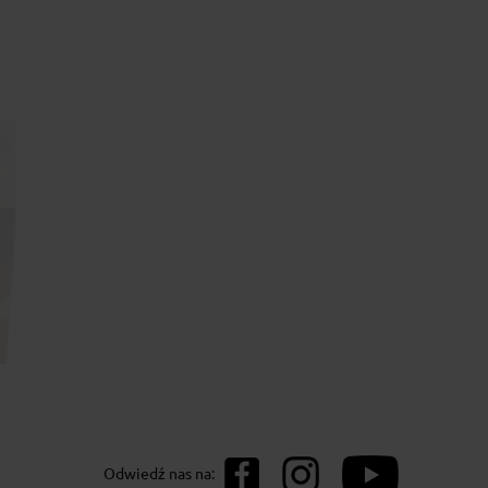
na Barahona AA
Odwiedź nas na: