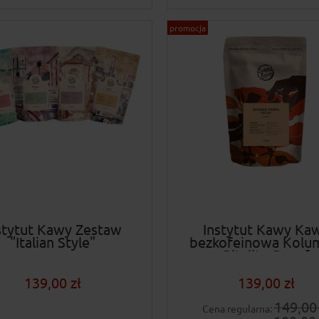
promocja
stytut Kawy Zestaw
Instytut Kawy Ka
"Italian Style"
bezkofeinowa Kolu
Pitalito Decaf
139,00 zł
139,00 zł
149,00 
Cena regularna: