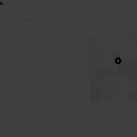
e.
brali również
Instytut Kawy Kawa Dominika