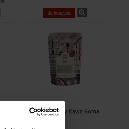
zł
do koszyka
wa
Instytut Kawy Kawa Roma
do