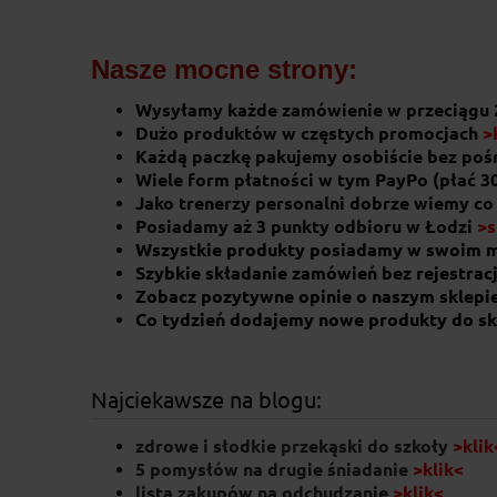
Nasze mocne strony:
Wysyłamy każde zamówienie w przeciągu 
Dużo produktów w częstych promocjach
>
Każdą paczkę pakujemy osobiście bez po
Wiele form płatności w tym PayPo (płać 3
Jako trenerzy personalni dobrze wiemy co
Posiadamy aż 3 punkty odbioru w Łodzi
>s
Wszystkie produkty posiadamy w swoim 
Szybkie składanie zamówień bez rejestracj
Zobacz pozytywne opinie o naszym sklepi
Co tydzień dodajemy nowe produkty do sk
Najciekawsze na blogu:
zdrowe i słodkie przekąski do szkoły
>klik
5 pomysłów na drugie śniadanie
>klik<
lista zakupów na odchudzanie
>klik<