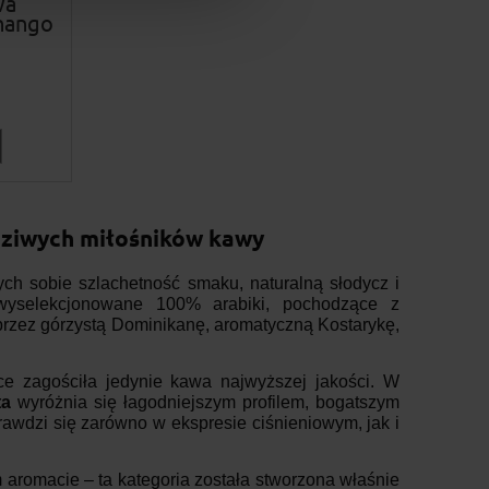
wa
nango
wdziwych miłośników kawy
ch sobie szlachetność smaku, naturalną słodycz i
e wyselekcjonowane 100% arabiki, pochodzące z
 przez górzystą Dominikanę, aromatyczną Kostarykę,
nce zagościła jedynie kawa najwyższej jakości. W
ta
wyróżnia się łagodniejszym profilem, bogatszym
awdzi się zarówno w ekspresie ciśnieniowym, jak i
 aromacie – ta kategoria została stworzona właśnie