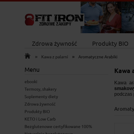
Zdrowa żywność
Produkty BIO
»
»
Nowości
Kawa z palarni
Aromatyczne Arabiki
Menu
Kawa a
ebooki
Kawa ara
smakowy
Termosy, shakery
podczas 
Suplementy diety
Zdrowa żywność
Aromaty
Produkty BIO
KETO i Low Carb
Bezglutenowe certyfikowane 100%
Naturalnie bezglutenowe