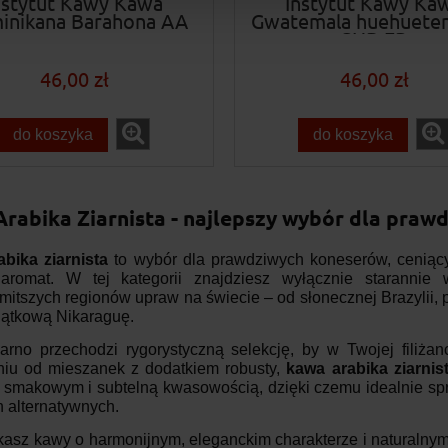
nstytut Kawy Kawa
Instytut Kawy Ka
inikana Barahona AA
Gwatemala huehuete
SHB EP
46,00 zł
46,00 zł
do koszyka
do koszyka
rabika Ziarnista - najlepszy wybór dla pra
bika ziarnista
to wybór dla prawdziwych koneserów, ceniący
 aromat. W tej kategorii znajdziesz wyłącznie staranni
mitszych regionów upraw na świecie – od słonecznej Brazylii,
jątkową Nikaraguę.
arno przechodzi rygorystyczną selekcję, by w Twojej filiża
niu od mieszanek z dodatkiem robusty,
kawa arabika ziarnis
 smakowym i subtelną kwasowością, dzięki czemu idealnie spr
 alternatywnych.
ukasz kawy o harmonijnym, eleganckim charakterze i naturalnym