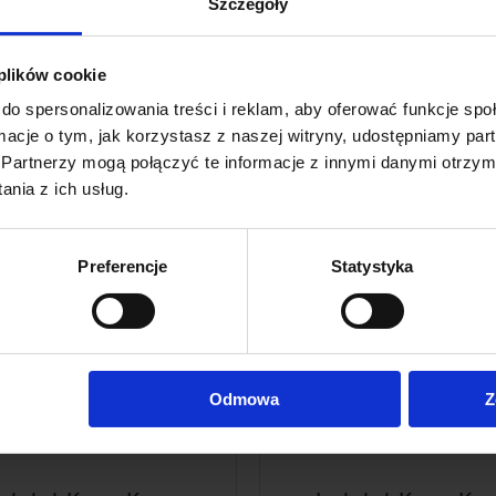
Szczegóły
119,00 zł
46,00 zł
129,00 zł
na regularna:
97,75 zł
 plików cookie
ajniższa cena:
do spersonalizowania treści i reklam, aby oferować funkcje sp
do koszyka
do koszyka
ormacje o tym, jak korzystasz z naszej witryny, udostępniamy p
Partnerzy mogą połączyć te informacje z innymi danymi otrzym
nia z ich usług.
Preferencje
Statystyka
Odmowa
Z