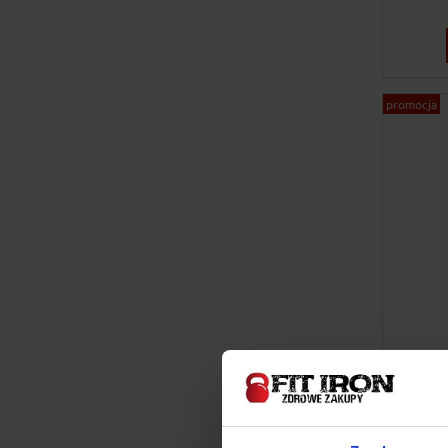
promocja
I