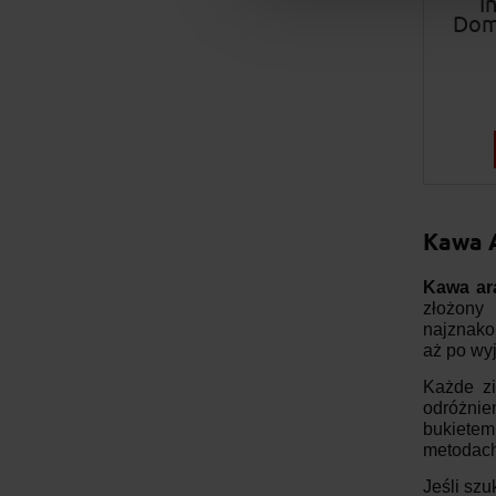
I
Dom
Kawa A
Kawa ara
złożony
najznako
aż po wy
Każde zi
odróżnie
bukietem
metodach
Jeśli sz