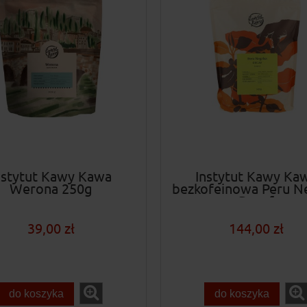
nstytut Kawy Kawa
Instytut Kawy Ka
Werona 250g
bezkofeinowa Peru N
Decaf
39,00 zł
144,00 zł
do koszyka
do koszyka