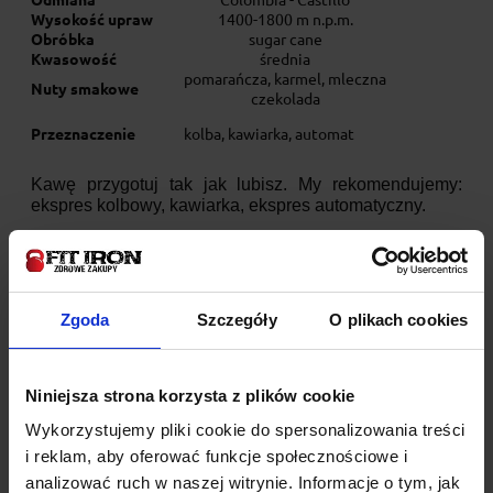
Wysokość upraw
1400-1800 m n.p.m.
Obróbka
sugar cane
Kwasowość
średnia
pomarańcza, karmel, mleczna
Nuty smakowe
czekolada
Przeznaczenie
kolba, kawiarka, automat
Kawę przygotuj tak jak lubisz. My rekomendujemy:
ekspres kolbowy, kawiarka, ekspres automatyczny.
Zgoda
Szczegóły
O plikach cookies
Niniejsza strona korzysta z plików cookie
Wykorzystujemy pliki cookie do spersonalizowania treści
i reklam, aby oferować funkcje społecznościowe i
analizować ruch w naszej witrynie. Informacje o tym, jak