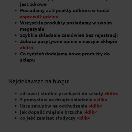
jest zdrowe
Posiadamy aż 3 punkty odbioru w Łodzi
>sprawdź gdzie<
Wszystkie produkty posiadamy w swoim
magazynie
Szybkie składanie zamówień bez rejestracji
Zobacz pozytywne opinie o naszym sklepie
>klik<
Baton kawowy Agent Cooper 70g
Co tydzień dodajemy nowe produkty do
sklepu
5,70 zł
Najciekawsze na blogu:
do koszyka
zdrowe i słodkie przekąski do szkoły
>klik<
5 pomysłów na drugie śniadanie
>klik<
lista zakupów na odchudzanie
>klik<
jak dopalić mięśnie brzucha
>klik<
co jeść zamiast słodyczy
>klik
<