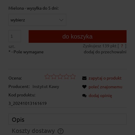
Mielona - wysyłka do 5 dni:
do koszyka
Zyskujesz
139
pkt [
?
]
szt.
*
- Pole wymagane
dodaj do przechowalni
Ocena:
zapytaj o produkt
Producent:
Instytut Kawy
poleć znajomemu
Kod produktu:
dodaj opinię
3_20241013161619
Opis
Koszty dostawy
Cena nie zawiera ewentualnych kosztów płatności