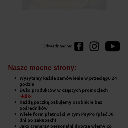
Baton proteinowy ProBooster 2 Mango
Odwiedź nas na:
70g
7,40 zł
Nasze mocne strony:
do koszyka
Wysyłamy każde zamówienie w przeciągu 24
godzin
Dużo produktów w częstych promocjach
>klik<
Każdą paczkę pakujemy osobiście bez
pośredników
Wiele form płatności w tym PayPo (płać 30
dni po zakupach)
Jako trenerzy personalni dobrze wiemy co