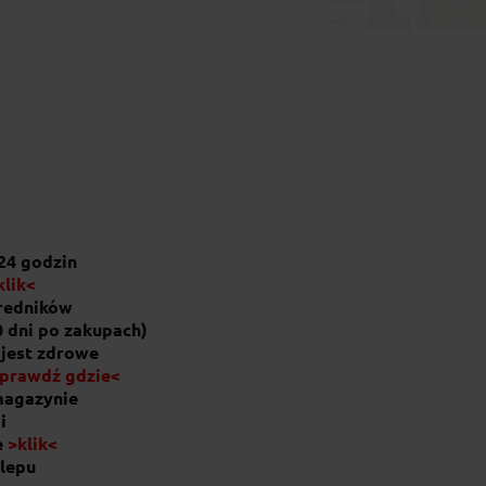
Mąka migdałowa 5
23,70 zł
do koszyka
24 godzin
klik<
średników
0 dni po zakupach)
 jest zdrowe
prawdź gdzie<
magazynie
i
e
>klik<
lepu