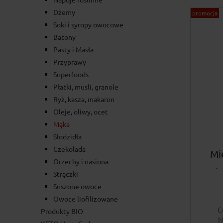
Dżemy
promocja
Soki i syropy owocowe
Batony
Pasty i Masła
Przyprawy
Superfoods
Płatki, musli, granole
Ryż, kasza, makaron
Oleje, oliwy, ocet
Mąka
Słodzidła
Czekolada
Mi
Orzechy i nasiona
b
Strączki
Suszone owoce
Owoce liofilizowane
C
Produkty BIO
N