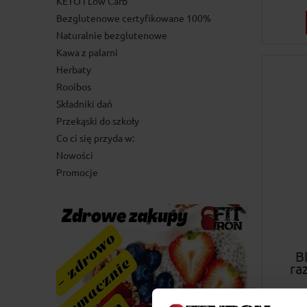
KETO i Low Carb
Bezglutenowe certyfikowane 100%
Naturalnie bezglutenowe
Kawa z palarni
Herbaty
Rooibos
Składniki dań
Przekąski do szkoły
Co ci się przyda w:
Nowości
Promocje
B
ra