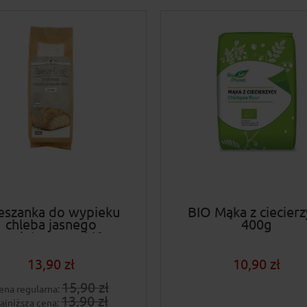
eszanka do wypieku
BIO Mąka z ciecierz
chleba jasnego
400g
ezglutenowy 440g
13,90 zł
10,90 zł
15,90 zł
ena regularna:
13,90 zł
ajniższa cena: