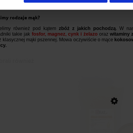
lacków oraz naleśników,
o których poczytacie na naszym
blogu
limy rodzaje mąk?
ielimy również pod kątem
zbóż z jakich pochodzą
. W nas
dniki takie jak
fosfor, magnez, cynk i żelazo
oraz
witaminy 
iż klasycznej mąki pszennej. Mowa oczywiście o mące
kokosow
cy.
brali również