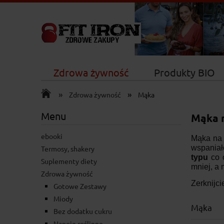
Zdrowa żywność
Produkty BIO
»
»
Nowości
Zdrowa żywność
Mąka
Menu
Mąka 
ebooki
Mąka na 
wspaniał
Termosy, shakery
typu
co 
Suplementy diety
mniej, a 
Zdrowa żywność
Zerknijci
Gotowe Zestawy
Miody
Mąka
Bez dodatku cukru
Napoje roślinne