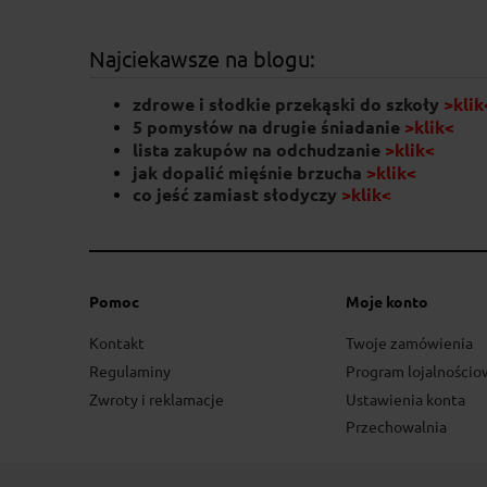
Najciekawsze na blogu:
zdrowe i słodkie przekąski do szkoły
>klik
5 pomysłów na drugie śniadanie
>klik<
lista zakupów na odchudzanie
>klik<
jak dopalić mięśnie brzucha
>klik<
co jeść zamiast słodyczy
>klik
<
Pomoc
Moje konto
Kontakt
Twoje zamówienia
Regulaminy
Program lojalnościo
Zwroty i reklamacje
Ustawienia konta
Przechowalnia