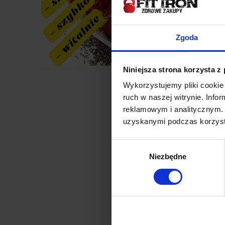
Zgoda
Jak s
Niniejsza strona korzysta z
Wykorzystujemy pliki cookie 
Mąki z 
ruch w naszej witrynie. Inf
wartości
reklamowym i analitycznym. 
diecie.
uzyskanymi podczas korzysta
Czy możn
Wybór
Różne m
Niezbędne
zgody
każdej m
Czy każd
Mąk wska
odmianą.