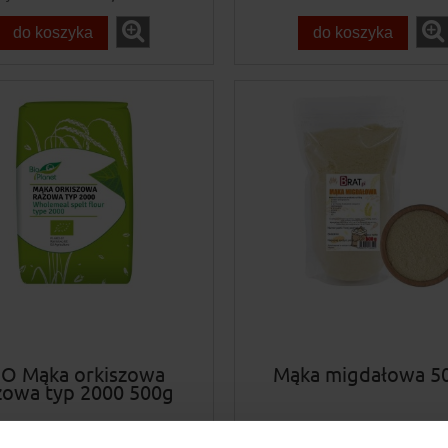
do koszyka
do koszyka
IO Mąka orkiszowa
Mąka migdałowa 5
zowa typ 2000 500g