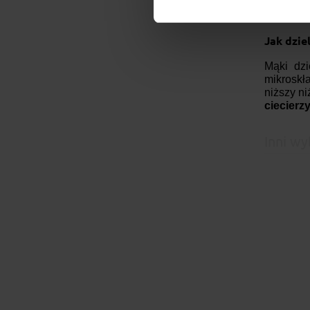
ciast, p
Jak dzie
Mąki dz
mikroskła
niższy n
ciecierzy
Inni wy