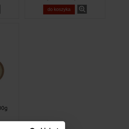
do koszyka
00g