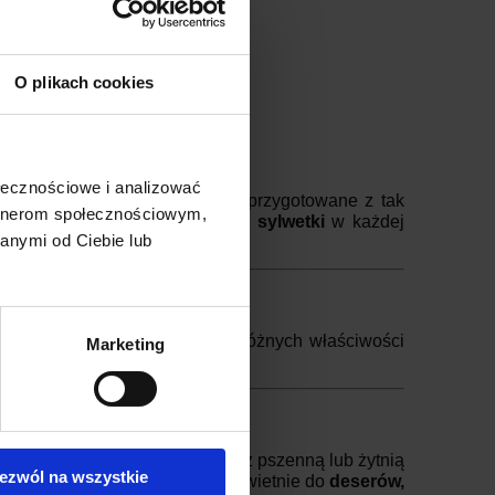
O plikach cookies
ołecznościowe i analizować
 produkty takie jak
makarony
przygotowane z tak
artnerom społecznościowym,
lne i przełożą się na
poprawę sylwetki
w każdej
anymi od Ciebie lub
łączenie pozwoli skorzystać z różnych właściwości
Marketing
zyć jej walory zdrowotne.
gólnie jeśli nie mieszamy ich z pszenną lub żytnią
ezwól na wszystkie
alec ;)
Za to nadadzą się one świetnie do
deserów,