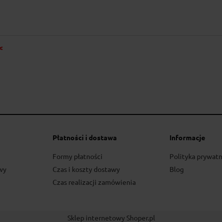
<
Mieszanka do wypieku chleba jasneg
13,90 zł
Cena regularna:
15,90 zł
Płatności i dostawa
Informacje
13,90 
Najniższa cena:
Formy płatności
Polityka prywatn
do koszyka
wy
Czas i koszty dostawy
Blog
Czas realizacji zamówienia
Sklep internetowy Shoper.pl