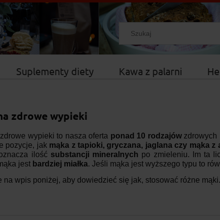
Suplementy diety
Kawa z palarni
He
na zdrowe wypieki
zdrowe wypieki to nasza oferta
ponad 10 rodzajów
zdrowych 
e pozycje, jak
mąka z tapioki, gryczana, jaglana czy mąka z
oznacza ilość
substancji mineralnych
po zmieleniu. Im ta li
mąka jest
bardziej miałka
. Jeśli mąka jest wyższego typu to r
e na wpis poniżej, aby dowiedzieć się jak, stosować różne mąki