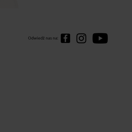
00g
Odwiedź nas na: