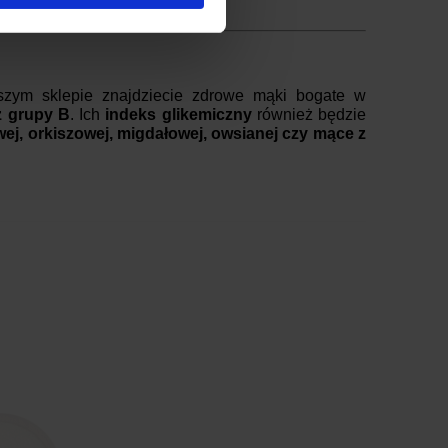
oraz
instagramie
.
zym sklepie znajdziecie zdrowe mąki bogate w
z grupy B
. Ich
indeks glikemiczny
również będzie
ej, orkiszowej, migdałowej, owsianej czy mące z