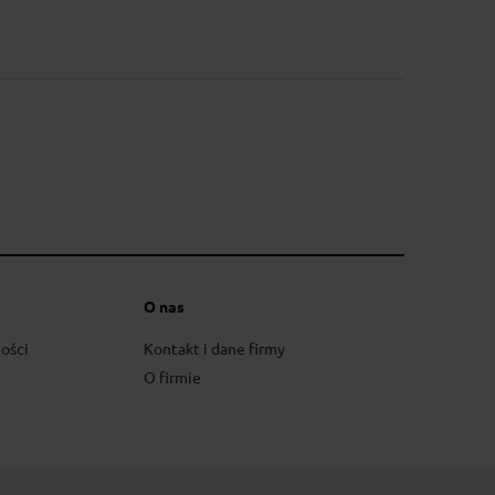
o bezglutenowy 440g
O nas
zł
ości
Kontakt i dane firmy
O firmie