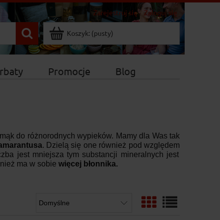
Zarejestruj się
Zaloguj się
Koszyk:
(pusty)
rbaty
Promocje
Blog
mąk do różnorodnych wypieków. Mamy dla Was tak
 amarantusa
. Dzielą się one również pod względem
czba jest mniejsza tym substancji mineralnych jest
ównież ma w sobie
więcej błonnika.
.