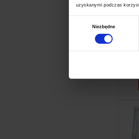
uzyskanymi podczas korzysta
Wybór
Niezbędne
zgody
I
Gwat