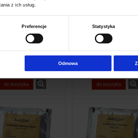
nia z ich usług.
Preferencje
Statystyka
nstytut Kawy Kawa
Instytut Kawy Zes
emala huehuetenango
"Italian Style"
SHB EP
46,00 zł
139,00 zł
Odmowa
Z
do koszyka
do koszyka