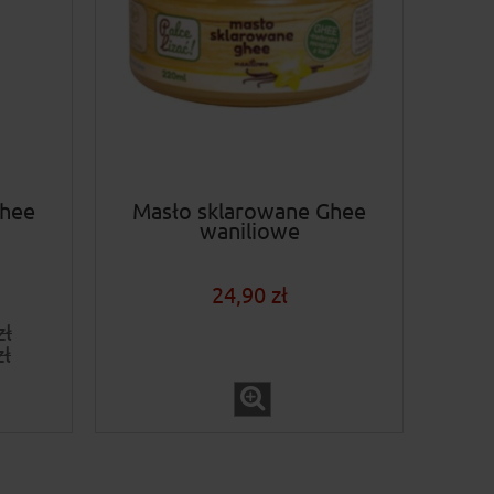
Ghee
Masło sklarowane Ghee
waniliowe
24,90 zł
zł
zł