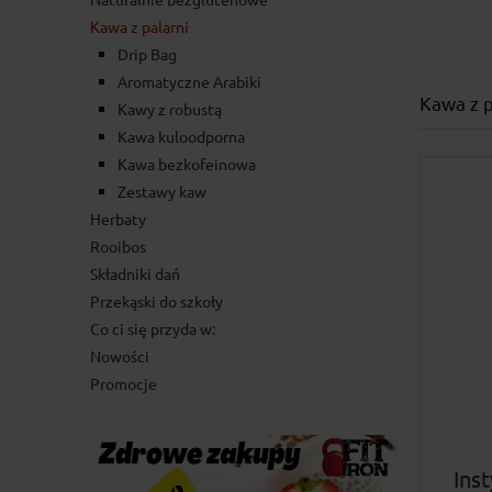
Kawa z palarni
Drip Bag
Aromatyczne Arabiki
Kawa z p
Kawy z robustą
Kawa kuloodporna
Kawa bezkofeinowa
Zestawy kaw
Herbaty
Rooibos
Składniki dań
Przekąski do szkoły
Co ci się przyda w:
Nowości
Promocje
Ins