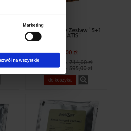
Marketing
taw
Instytut Kawy Zestaw "5+1
kg GRATIS"
595,00 zł
ezwól na wszystkie
714,00 zł
Cena regularna:
595,00 zł
Najniższa cena:
do koszyka