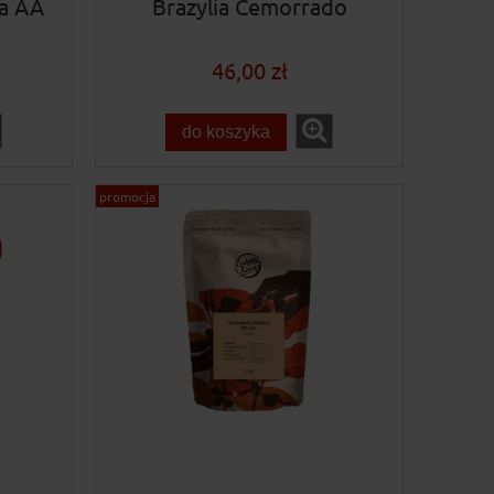
a AA
Brazylia Cemorrado
46,00 zł
do koszyka
promocja