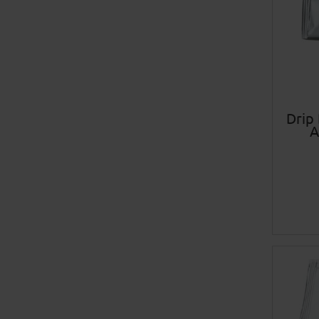
Drip
A