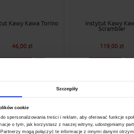
ytut Kawy Kawa Torino
Instytut Kawy Ka
Scrambler
46,00 zł
119,00 zł
do koszyka
do koszyka
Szczegóły
 plików cookie
do spersonalizowania treści i reklam, aby oferować funkcje sp
ormacje o tym, jak korzystasz z naszej witryny, udostępniamy p
Partnerzy mogą połączyć te informacje z innymi danymi otrzym