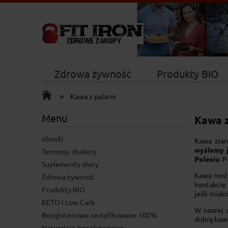
Zdrowa żywność
Produkty BIO
»
Nowości
Kawa z palarni
Menu
Kawa z
ebooki
Kawa ziar
wyślemy 
Termosy, shakery
Polesiu
. 
Suplementy diety
Kawa moż
Zdrowa żywność
kontakcie 
Produkty BIO
jeśli miał
KETO i Low Carb
W naszej 
Bezglutenowe certyfikowane 100%
dobrą kawę
Naturalnie bezglutenowe