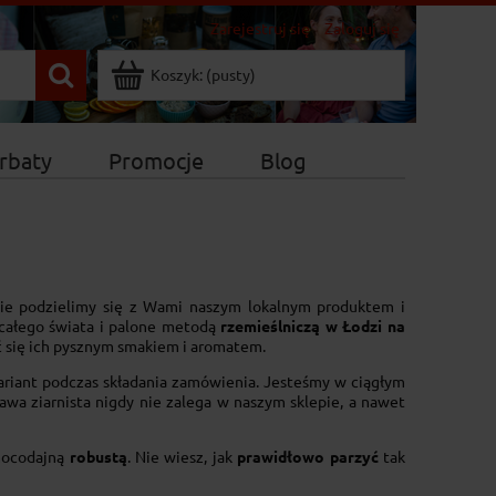
Zarejestruj się
Zaloguj się
Koszyk:
(pusty)
rbaty
Promocje
Blog
nie podzielimy się z Wami naszym lokalnym produktem i
 całego świata i palone metodą
rzemieślniczą w Łodzi na
ać się ich pysznym smakiem i aromatem.
ariant podczas składania zamówienia. Jesteśmy w ciągłym
Kawa ziarnista nigdy nie zalega w naszym sklepie, a nawet
mocodajną
robustą
. Nie wiesz, jak
prawidłowo parzyć
tak