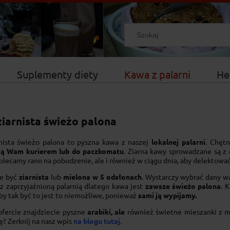
Suplementy diety
Kawa z palarni
He
iarnista świeżo palona
nista świeżo palona to pyszna kawa z naszej
lokalnej palarni
. Chęt
ją Wam kurierem lub do paczkomatu
. Ziarna kawy sprowadzane są z
Polecamy rano na pobudzenie, ale i również w ciągu dnia, aby delektow
e być
ziarnista
lub
mielona w 5 odsłonach
. Wystarczy wybrać dany w
z zaprzyjaźnioną palarnią dlatego kawa jest
zawsze świeżo palona
. 
oby tak być to jest to niemożliwe, ponieważ
sami ją wypijamy.
ofercie znajdziecie pyszne
arabiki, ale
również świetne mieszanki z 
? Zerknij na nasz wpis
na blogu tutaj
.