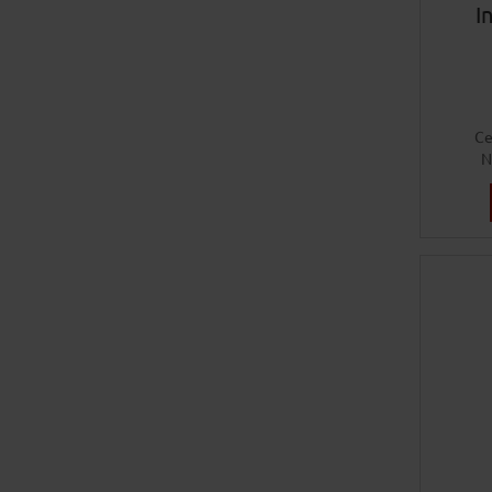
I
Ce
N