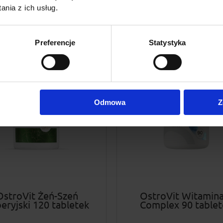
nia z ich usług.
do koszyka
Preferencje
Statystyka
Odmowa
Z
OstroVit Żeń-Szeń
OstroVit Witamina
eryjski 120 tabletek
Complex 90 tablet