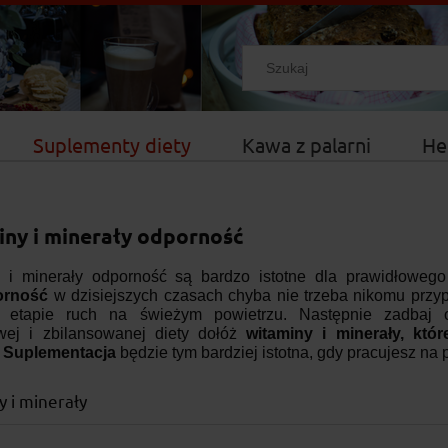
Suplementy diety
Kawa z palarni
He
ny i minerały odporność
 i minerały odporność są bardzo istotne dla prawidłoweg
orność
w dzisiejszych czasach chyba nie trzeba nikomu przy
m etapie ruch na świeżym powietrzu. Następnie zadbaj
ej i zbilansowanej diety dołóż
witaminy i minerały, któr
.
Suplementacja
będzie tym bardziej istotna, gdy pracujesz na
 i minerały