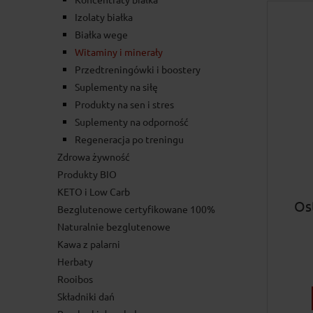
Izolaty białka
Białka wege
Witaminy i minerały
Przedtreningówki i boostery
Suplementy na siłę
Produkty na sen i stres
Suplementy na odporność
Regeneracja po treningu
Zdrowa żywność
Produkty BIO
KETO i Low Carb
Ost
Bezglutenowe certyfikowane 100%
Naturalnie bezglutenowe
Kawa z palarni
Herbaty
Rooibos
Składniki dań