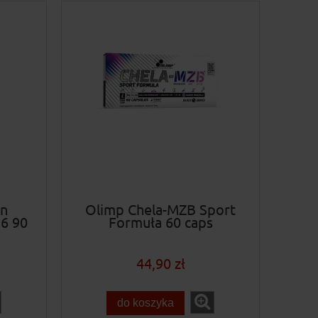
an
Olimp Chela-MZB Sport
6 90
Formuła 60 caps
44,90 zł
do koszyka