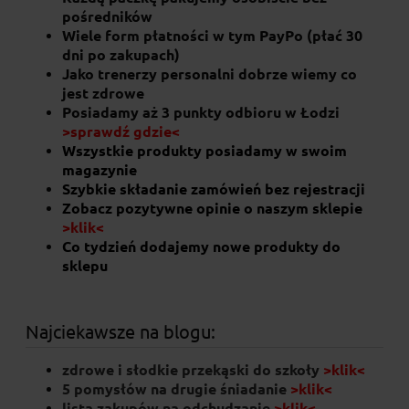
pośredników
Wiele form płatności w tym PayPo (płać 30
dni po zakupach)
Jako trenerzy personalni dobrze wiemy co
jest zdrowe
Posiadamy aż 3 punkty odbioru w Łodzi
>sprawdź gdzie<
Wszystkie produkty posiadamy w swoim
magazynie
Szybkie składanie zamówień bez rejestracji
Zobacz pozytywne opinie o naszym sklepie
>klik<
OstroVit MgZB Ultra 120 tabletek
Co tydzień dodajemy nowe produkty do
sklepu
16,80 zł
Najciekawsze na blogu:
do koszyka
zdrowe i słodkie przekąski do szkoły
>klik<
5 pomysłów na drugie śniadanie
>klik<
lista zakupów na odchudzanie
>klik<