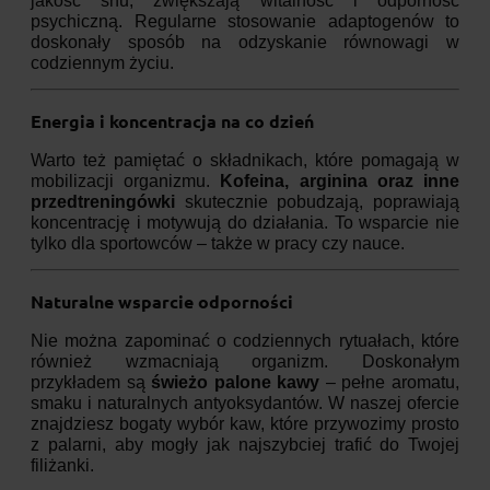
jakość snu, zwiększają witalność i odporność
psychiczną. Regularne stosowanie adaptogenów to
doskonały sposób na odzyskanie równowagi w
codziennym życiu.
Energia i koncentracja na co dzień
Warto też pamiętać o składnikach, które pomagają w
mobilizacji organizmu.
Kofeina, arginina oraz inne
przedtreningówki
skutecznie pobudzają, poprawiają
koncentrację i motywują do działania. To wsparcie nie
tylko dla sportowców – także w pracy czy nauce.
Naturalne wsparcie odporności
Nie można zapominać o codziennych rytuałach, które
również wzmacniają organizm. Doskonałym
przykładem są
świeżo palone kawy
– pełne aromatu,
smaku i naturalnych antyoksydantów. W naszej ofercie
znajdziesz bogaty wybór kaw, które przywozimy prosto
z palarni, aby mogły jak najszybciej trafić do Twojej
filiżanki.