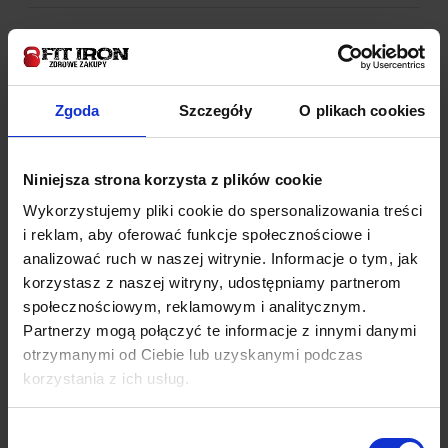
OstroVit Różeniec Górski VEGE 120 tabletek
Dostępność:
na wyczerpaniu
Wysyłka w:
24 godziny
Zgoda
Szczegóły
O plikach cookies
18,90 zł
Niniejsza strona korzysta z plików cookie
do koszyka
Wykorzystujemy pliki cookie do spersonalizowania treści
i reklam, aby oferować funkcje społecznościowe i
analizować ruch w naszej witrynie. Informacje o tym, jak
OstroVit Witamina B Complex 90 tabletek
korzystasz z naszej witryny, udostępniamy partnerom
społecznościowym, reklamowym i analitycznym.
Dostępność:
na wyczerpaniu
Partnerzy mogą połączyć te informacje z innymi danymi
Wysyłka w:
24 godziny
otrzymanymi od Ciebie lub uzyskanymi podczas
14,90 zł
korzystania z ich usług.
do koszyka
Wybór