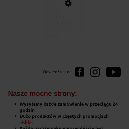
OstroVit Witamina D3 4000 IU + K2
Odwiedź nas na:
VEGE 100 tabletek
22,90 zł
Nasze mocne strony:
do koszyka
Wysyłamy każde zamówienie w przeciągu 24
godzin
Dużo produktów w częstych promocjach
>klik<
Każdą paczkę pakujemy osobiście bez