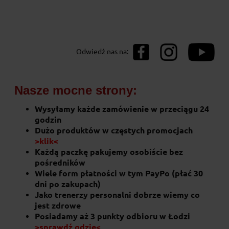
Prażone migdały 100g Pięć Przemian
Odwiedź nas na:
12,50 zł
Nasze mocne strony:
do koszyka
Wysyłamy każde zamówienie w przeciągu 24
godzin
Dużo produktów w częstych promocjach
>klik<
Każdą paczkę pakujemy osobiście bez
pośredników
Wiele form płatności w tym PayPo (płać 30
dni po zakupach)
Jako trenerzy personalni dobrze wiemy co
jest zdrowe
Posiadamy aż 3 punkty odbioru w Łodzi
>sprawdź gdzie<