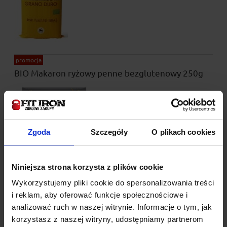
promocja
BIO Makaron ryżowy penne bezglutenowy 250g
Dostępność:
na wyczerpaniu
Wysyłka w:
24 godziny
10,71 zł
Zgoda
Szczegóły
O plikach cookies
11,90 zł
Cena regularna:
10,71 zł
Najniższa cena:
Niniejsza strona korzysta z plików cookie
do koszyka
Wykorzystujemy pliki cookie do spersonalizowania treści
i reklam, aby oferować funkcje społecznościowe i
analizować ruch w naszej witrynie. Informacje o tym, jak
promocja
korzystasz z naszej witryny, udostępniamy partnerom