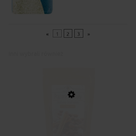
«
1
2
3
»
Inni wybrali również