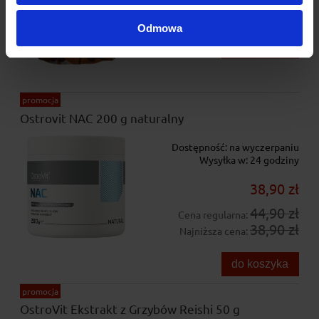
595,00 zł
Najniższa cena:
Odmowa
do koszyka
promocja
Ostrovit NAC 200 g naturalny
Dostępność:
na wyczerpaniu
Wysyłka w:
24 godziny
38,90 zł
44,90 zł
Cena regularna:
38,90 zł
Najniższa cena:
do koszyka
promocja
OstroVit Ekstrakt z Grzybów Reishi 50 g