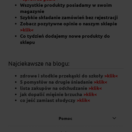
Wszystkie produkty posiadamy w swoim
magazynie
Szybkie składanie zamówień bez rejestracji
Zobacz pozytywne opinie o naszym sklepie
>klik<
Syrop klonowy 250g
Co tydzień dodajemy nowe produkty do
sklepu
29,90 zł
Najciekawsze na blogu:
do koszyka
zdrowe i słodkie przekąski do szkoły
>klik<
5 pomysłów na drugie śniadanie
>klik<
lista zakupów na odchudzanie
>klik<
jak dopalić mięśnie brzucha
>klik<
co jeść zamiast słodyczy
>klik
<
Pomoc