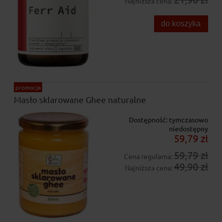
Najniższa cena:
do koszyka
promocja
Masło sklarowane Ghee naturalne
Dostępność:
tymczasowo
niedostępny
59,79 zł
59,79 zł
Cena regularna:
49,90 zł
Najniższa cena: