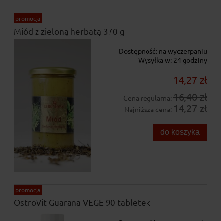
promocja
Miód z zieloną herbatą 370 g
Dostępność:
na wyczerpaniu
Wysyłka w:
24 godziny
14,27 zł
16,40 zł
Cena regularna:
14,27 zł
Najniższa cena:
do koszyka
promocja
OstroVit Guarana VEGE 90 tabletek