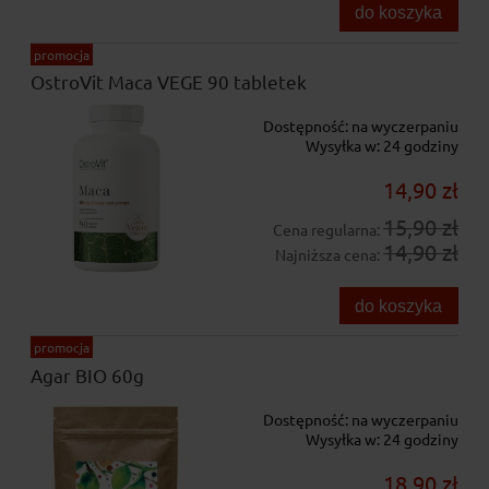
do koszyka
promocja
OstroVit Maca VEGE 90 tabletek
Dostępność:
na wyczerpaniu
Wysyłka w:
24 godziny
14,90 zł
15,90 zł
Cena regularna:
14,90 zł
Najniższa cena:
do koszyka
promocja
Agar BIO 60g
Dostępność:
na wyczerpaniu
Wysyłka w:
24 godziny
18,90 zł