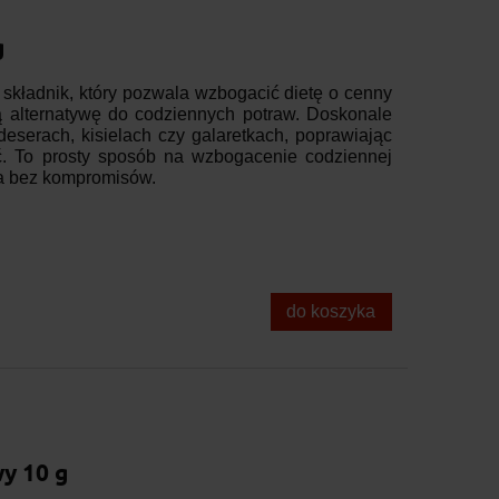
g
 składnik, który pozwala wzbogacić dietę o cenny
ą alternatywę do codziennych potraw. Doskonale
eserach, kisielach czy galaretkach, poprawiając
ść. To prosty sposób na wzbogacenie codziennej
ia bez kompromisów.
do koszyka
y 10 g