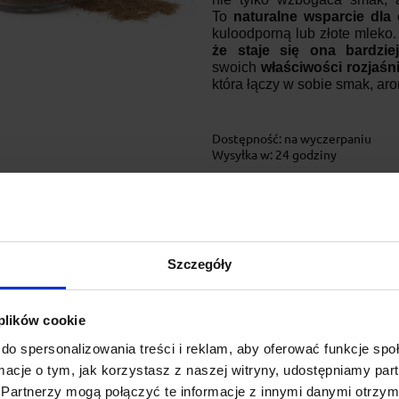
To
naturalne wsparcie dla
kuloodporną lub złote mleko
że staje się ona bardzie
swoich
właściwości rozjaśn
która łączy w sobie smak, aro
Dostępność:
na wyczerpaniu
Wysyłka w:
24 godziny
12,43 zł
Masala do kawy 10
Szczegóły
Masala do kawy 10 g
 plików cookie
do spersonalizowania treści i reklam, aby oferować funkcje sp
Masala do kawy
to rozg
ormacje o tym, jak korzystasz z naszej witryny, udostępniamy p
która
nadaje napojom głęb
organizm
. Idealna
do kawy
Partnerzy mogą połączyć te informacje z innymi danymi otrzym