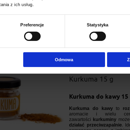
czarnej z mlekiem
. Może
ws
nia z ich usług.
poprawiać nastrój
. Jej wyra
zmysłowo. To przyprawa stwo
codziennego.
Preferencje
Statystyka
Dostępność:
na wyczerpaniu
Wysyłka w:
24 godziny
13,20 zł
Odmowa
Z
Kurkuma 15 g
Kurkuma do kawy 15 
Kurkuma do kawy
to
roz
aromacie i wielu cenn
zawartości
kurkuminy
moż
działać przeciwzapalnie
. I