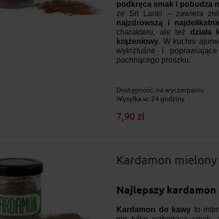
podkręca smak i pobudza 
ze Sri Lanki – zawiera zn
najzdrowszą i najdelikatn
charakteru, ale też
działa 
krążeniowy
. W kuchni ajurw
wykrztuśne i poprawiające
pachnącego proszku.
Dostępność:
na wyczerpaniu
Wysyłka w:
24 godziny
7,90 zł
Kardamon mielony
Najlepszy kardamon 
Kardamon do kawy
to inte
nie tylko wzbogaca smak, 