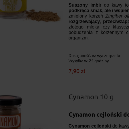
Suszony imbir
do kawy to 
podkręca smak, ale i wspier
zmielony korzeń
Zingiber of
rozgrzewający, przeciwzap
złotego mleka czy klasyc
pobudzenia z korzennym ch
organizm.
Dostępność:
na wyczerpaniu
Wysyłka w:
24 godziny
7,90 zł
Cynamon 10 g
Cynamon cejloński d
Cynamon cejloński
do kawy