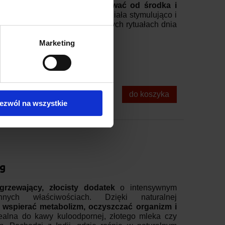
pierać metabolizm, rozgrzewać od środka i
zista, lekko ostra kompozycja działa stymulująco i
rzona z myślą o energetyzujących rytuałach dnia
Marketing
do koszyka
ezwól na wszystkie
g
grzewający, złocisty dodatek
o intensywnym
ych właściwościach. Dzięki naturalnej
e
wspierać metabolizm, oczyszczać organizm i
dealna do kawy kuloodpornej, złotego mleka czy