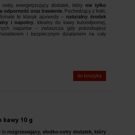
ostry, energetyzujący dodatek, który
nie tylko
a odporność oraz trawienie.
Pochodzący z Indii,
ficinale
to klasyk ajurwedy –
naturalny środek
alny i napotny
. Idealny do kawy kuloodpornej,
znych naparów – zwłaszcza gdy potrzebujesz
arakterem i bezpiecznym działaniem na cały
do koszyka
o kawy 10 g
 to
rozgrzewający, słodko-ostry dodatek, który