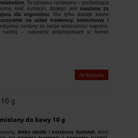
metabolizm
. Ta odmiana cynamonu – pochodząca
ikomą ilość kumaryn, dlatego jest
uważana za
iejszą dla organizmu
. Nie tylko dodaje kawie
korzystnie na układ trawienny, oddechowy i
edyjskiej ceniony za swoje właściwości napotne,
 nastrój – naturalny antydepresant w formie
do koszyka
 10 g
mielony do kawy 10 g
nsywny,
lekko słodki i korzenny dodatek
, który
ale też
wspiera trawienie i poprawia nastrój
.