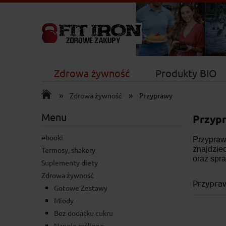
Zdrowa żywność
Produkty BIO
»
»
Nowości
Zdrowa żywność
Przyprawy
Menu
Przypr
ebooki
Przypraw
znajdzie
Termosy, shakery
oraz spr
Suplementy diety
Zdrowa żywność
Przypra
Gotowe Zestawy
Miody
Bez dodatku cukru
Napoje roślinne