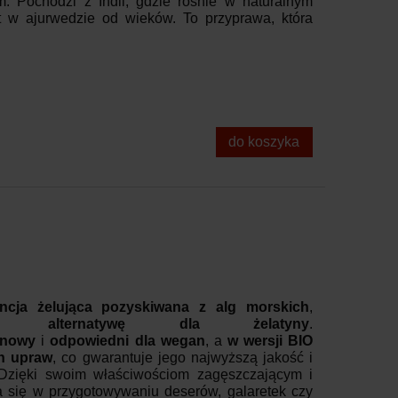
. Pochodzi z Indii, gdzie rośnie w naturalnym
t w ajurwedzie od wieków. To przyprawa, która
do koszyka
ncja żelująca pozyskiwana z alg morskich
,
nną alternatywę dla żelatyny
.
enowy
i
odpowiedni dla wegan
, a
w wersji BIO
ch upraw
, co gwarantuje jego najwyższą jakość i
 Dzięki swoim właściwościom zagęszczającym i
a się w przygotowywaniu deserów, galaretek czy