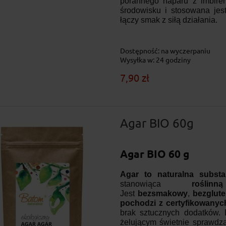
porannego naparu z imbirem
środowisku i stosowana jes
łączy smak z siłą działania.
Dostępność:
na wyczerpaniu
Wysyłka w:
24 godziny
7,90 zł
Agar BIO 60g
Agar BIO 60 g
Agar to naturalna substa
stanowiąca
rośli
Jest
bezsmakowy
,
bezglut
pochodzi z certyfikowany
brak sztucznych dodatków.
żelującym świetnie sprawdz