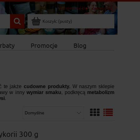
Zarejestruj się
Zaloguj się
Koszyk:
(pusty)
rbaty
Promocje
Blog
ć te jakże
cudowne produkty.
W naszym sklepie
trawy w inny
wymiar smaku
, podkręcą
metabolizm
si
.
ykorii 300 g