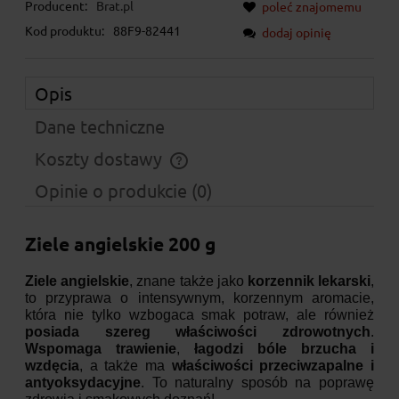
Producent:
Brat.pl
poleć znajomemu
Kod produktu:
88F9-82441
dodaj opinię
Opis
Dane techniczne
Koszty dostawy
Cena nie zawiera ewentualnych kosztów płatności
Opinie o produkcie (0)
Ziele angielskie 200 g
Ziele angielskie
, znane także jako
korzennik lekarski
,
to przyprawa o intensywnym, korzennym aromacie,
która nie tylko wzbogaca smak potraw, ale również
posiada szereg właściwości zdrowotnych
.
Wspomaga trawienie
,
łagodzi bóle brzucha i
wzdęcia
, a także ma
właściwości przeciwzapalne i
antyoksydacyjne
. To naturalny sposób na poprawę