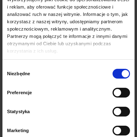
i reklam, aby oferować funkcje społecznościowe i
analizować ruch w naszej witrynie. Informacje o tym, jak
korzystasz z naszej witryny, udostępniamy partnerom
społecznościowym, reklamowym i analitycznym.
Sposób przechowywania:
Partnerzy mogą połączyć te informacje z innymi danymi
Produkt należy przechowywać w suchym i chłodnym
otrzymanymi od Ciebie lub uzyskanymi podczas
miejscu, niedostępnym dla dzieci.
korzystania z ich usług.
Wybór
Niezbędne
zgody
Preferencje
Statystyka
Produkt pakowany jest w opakowanie typu
"doypack" ze struną co pozwala na zachowanie
Marketing
długiej świeżości. Takie opakowanie wielokrotnie