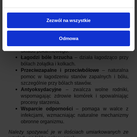
otwierać i zamykać. Jest to też trwałe, co jest istotne
podczas transportu.
Zezwól na wszystkie
Ziele angielskie – właściwości prozdrowotne
Wspomaga trawienie
– pomaga w walce ze
Odmowa
wzdęciami i niestrawnością, poprawiając pracę
układu pokarmowego.
Łagodzi bóle brzucha
– działa łagodząco przy
bólach żołądka i kolkach.
Przeciwzapalne i przeciwbólowe
– naturalna
pomoc w łagodzeniu stanów zapalnych i bólu,
szczególnie przy bólach stawów.
Antyoksydacyjne
– zwalcza wolne rodniki,
wspomagając zdrowie komórek i spowalniając
procesy starzenia.
Wsparcie odporności
– pomaga w walce z
infekcjami, wzmacniając naturalne mechanizmy
obronne organizmu.
Należy spożywać je w ilościach umiarkowanych ze