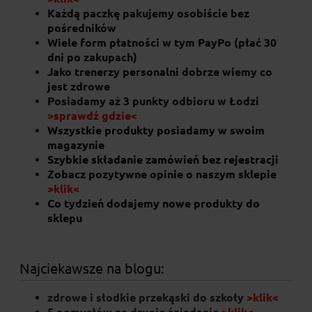
Każdą paczkę pakujemy osobiście bez
pośredników
Wiele form płatności w tym PayPo (płać 30
dni po zakupach)
Jako trenerzy personalni dobrze wiemy co
jest zdrowe
Posiadamy aż 3 punkty odbioru w Łodzi
>sprawdź gdzie<
Wszystkie produkty posiadamy w swoim
magazynie
Szybkie składanie zamówień bez rejestracji
Zobacz pozytywne opinie o naszym sklepie
>klik<
Co tydzień dodajemy nowe produkty do
sklepu
Najciekawsze na blogu:
zdrowe i słodkie przekąski do szkoły
>klik<
5 pomysłów na drugie śniadanie
>klik<