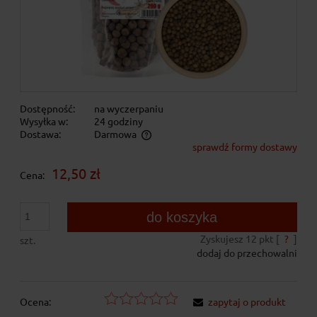
Dostępność:
na wyczerpaniu
Wysyłka w:
24 godziny
Dostawa:
Darmowa
sprawdź formy dostawy
Cena nie zawiera ewentualnych kosztów płatności
12,50 zł
Cena:
do koszyka
Zyskujesz
12
pkt [
?
]
szt.
dodaj do przechowalni
Ocena:
zapytaj o produkt