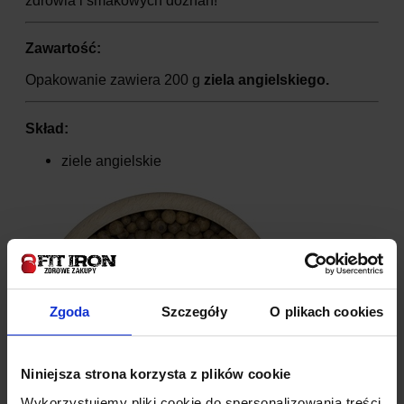
zdrowia i smakowych doznań!
Zawartość:
Opakowanie zawiera 200 g
ziela angielskiego.
Skład:
ziele angielskie
Zgoda
Szczegóły
O plikach cookies
Niniejsza strona korzysta z plików cookie
Wykorzystujemy pliki cookie do spersonalizowania treści