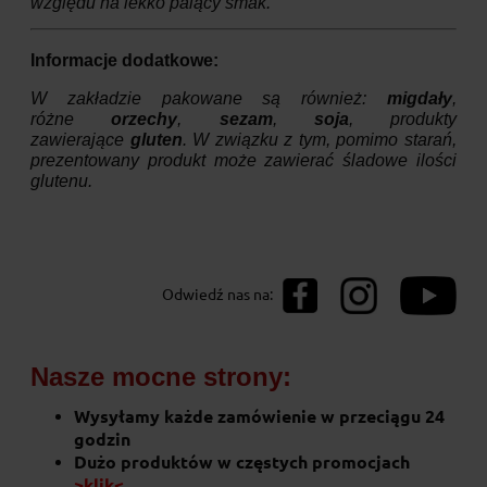
względu na lekko palący smak.
Informacje dodatkowe:
W zakładzie pakowane są również:
migdały
,
różne
orzechy
,
sezam
,
soja
, produkty
zawierające
gluten
. W związku z tym, pomimo starań,
prezentowany produkt może zawierać śladowe ilości
glutenu.
Odwiedź nas na:
Nasze mocne strony:
Wysyłamy każde zamówienie w przeciągu 24
godzin
Dużo produktów w częstych promocjach
>klik<