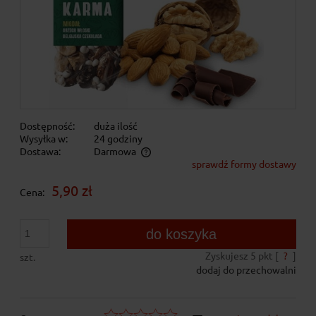
Dostępność:
duża ilość
Wysyłka w:
24 godziny
Dostawa:
Darmowa
sprawdź formy dostawy
Cena nie zawiera ewentualnych kosztów płatności
5,90 zł
Cena:
do koszyka
Zyskujesz
5
pkt [
?
]
szt.
dodaj do przechowalni