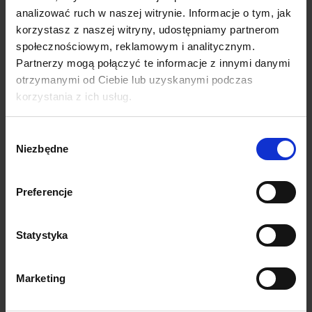
analizować ruch w naszej witrynie. Informacje o tym, jak
korzystasz z naszej witryny, udostępniamy partnerom
społecznościowym, reklamowym i analitycznym.
Partnerzy mogą połączyć te informacje z innymi danymi
otrzymanymi od Ciebie lub uzyskanymi podczas
korzystania z ich usług.
Wartości odżywcze w
100 g
Wartość
2367 kJ / 566
energetyczna
kcal
Wybór
Tłuszcze
41 g
Niezbędne
zgody
w tym kwasy
tłuszczowe
5,6 g
nasycone
Preferencje
w tym kwasy
1,7 g
omega-3
Węglowodany
30 g
Statystyka
w tym cukry
27 g
Białko
16 g
Błonnik
7,5 g
Marketing
Sól
0,51 g
Magnez
169 mg
Fosfor
280 mg