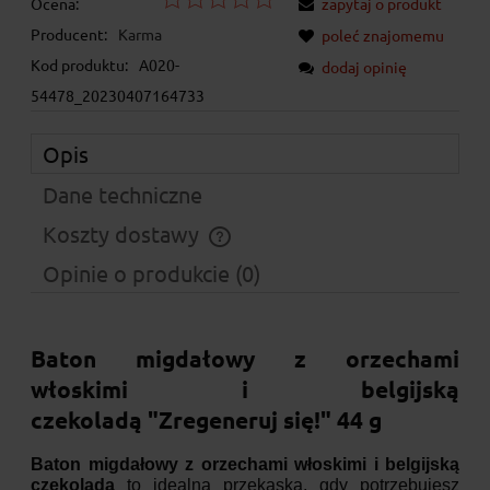
Ocena:
zapytaj o produkt
Producent:
Karma
poleć znajomemu
Kod produktu:
A020-
dodaj opinię
54478_20230407164733
Opis
Dane techniczne
Koszty dostawy
Cena nie zawiera ewentualnych kosztów płatności
Opinie o produkcie (0)
Baton migdałowy z orzechami
włoskimi i belgijską
czekoladą "Zregeneruj się!" 44 g
Baton migdałowy z orzechami włoskimi i belgijską
czekoladą
to idealna przekąska, gdy potrzebujesz