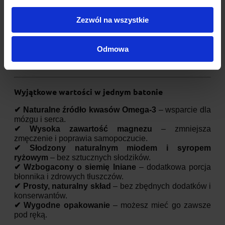
Miedź
0,84 mg
Mangan
1,84 mg
Zezwól na wszystkie
Witamina E
11 mg
Sposób przechowywania:
Odmowa
Przechowywać w suchym i chłodnym miejscu.
Wyjątkowe wartości w jednym batonie
✔ Naturalne źródło kwasów Omega-3
– wsparcie dla
mózgu i serca.
✔ Wysoka zawartość magnezu
– zmniejsza
zmęczenie i poprawia samopoczucie.
✔ Słodzony naturalnym miodem i syropem
ryżowym
– bez sztucznych słodzików.
✔ Wzbogacony o siemię lniane
– dodatkowa porcja
błonnika i zdrowych tłuszczów.
✔ Prosty, naturalny skład
– bez zbędnych dodatków i
konserwantów.
✔ Wygodne opakowanie
– możesz mieć go zawsze
pod ręką.