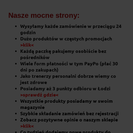
119,00 zł
Nasze mocne strony:
Cena regularna:
139,00 zł
Wysyłamy każde zamówienie w przeciągu 24
92,65 zł
godzin
Najniższa cena:
Dużo produktów w częstych promocjach
>klik<
do koszyka
Każdą paczkę pakujemy osobiście bez
pośredników
Wiele form płatności w tym PayPo (płać 30
dni po zakupach)
Jako trenerzy personalni dobrze wiemy co
jest zdrowe
Posiadamy aż 3 punkty odbioru w Łodzi
>sprawdź gdzie<
Wszystkie produkty posiadamy w swoim
magazynie
Szybkie składanie zamówień bez rejestracji
Zobacz pozytywne opinie o naszym sklepie
>klik<
Co tydzień dodajemy nowe produkty do