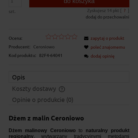
do koszyka
Zyskujesz
14
pkt [
?
]
szt.
dodaj do przechowalni
Ocena:
zapytaj o produkt
Producent:
Ceroniowo
poleć znajomemu
Kod produktu:
82F4-64041
dodaj opinię
Opis
Koszty dostawy
Cena nie zawiera ewentualnych kosztów płatności
Opinie o produkcie (0)
Dżem z malin Ceroniowo
Dżem malinowy Ceroniowo
to
naturalny produkt
regionalny
, wytwarzany tradycyjnymi metodami