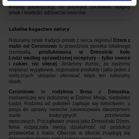
zostaje połączona, starannie wymieszana i poddana
krótkiej pasteryzacji, co pozwala zachować bogaty
smak i wartości odżywcze owoców.
Lokalne bogactwo natury
Naturalny smak tradycji prosto z serca regionu!
Dżem z
malin od Ceroniowo
to prawdziwa perełka lokalnego
rzemiosła,
produkowana w Dmosinie koło
Łodzi według sprawdzonej receptury
–
tylko owoce
i cukier, nic więcej
. Jesteśmy dumni, że możemy
wspierać wyjątkowe, regionalne produkty i jako jeden z
nielicznych sklepów oferować Wam ten naturalny
skarb.
Ceroniowo
to
rodzinna firma z Dmosina
,
malowniczej wsi położonej w Dolinie Mrogi, niedaleko
Łodzi.
Rodzina od pokoleń zajmuje się rolnictwem, a
pasja do uprawy owoców zaowocowała stworzeniem
marki tradycyjnych przetworów
owocowych.
Początkowo znana jako Dmosiński Dżem,
firma rozpoczęła swoją działalność od produkcji
przetworów z malin.
Obecnie w ofercie znajdują się
różnorodne dżemy, soki i syropy owocowe.