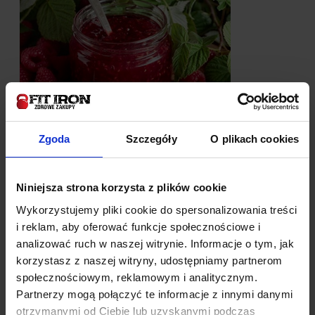
Zgoda
Szczegóły
O plikach cookies
Sposób przechowywania:
Niniejsza strona korzysta z plików cookie
Przechowywać w suchym i chłodnym miejscu, z dala
Wykorzystujemy pliki cookie do spersonalizowania treści
od źródeł światła.
i reklam, aby oferować funkcje społecznościowe i
analizować ruch w naszej witrynie. Informacje o tym, jak
Dżem z malin - właściwości
korzystasz z naszej witryny, udostępniamy partnerom
✔
Naturalne wsparcie odporności
– maliny są
społecznościowym, reklamowym i analitycznym.
bogate w witaminę C, która pomaga wzmacniać
Partnerzy mogą połączyć te informacje z innymi danymi
organizm.
otrzymanymi od Ciebie lub uzyskanymi podczas