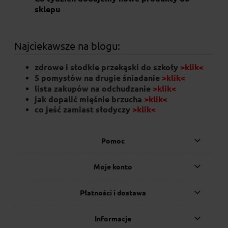
sklepu
Najciekawsze na blogu:
zdrowe i słodkie przekąski do szkoły
>klik<
5 pomysłów na drugie śniadanie
>klik<
lista zakupów na odchudzanie
>klik<
jak dopalić mięśnie brzucha
>klik<
co jeść zamiast słodyczy
>klik
<
Pomoc
Moje konto
Płatności i dostawa
Informacje