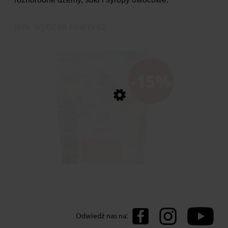
Inni wybrali również
Instytut Kawy Kawa Palermo
Odwiedź nas na: