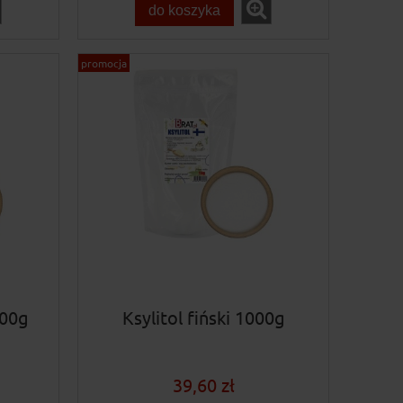
do koszyka
promocja
000g
Ksylitol fiński 1000g
39,60 zł