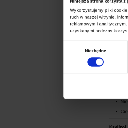
Niniejsza strona korzysta z
Syrop k
Wykorzystujemy pliki cookie 
ruch w naszej witrynie. Inf
Znany z 
reklamowym i analitycznym. 
magnezu,
uzyskanymi podczas korzysta
Ma 
Wybór
Świ
Niezbędne
zgody
Erytryto
Erytrytol
Pra
Ma
Nie
Cie
Ksylitol