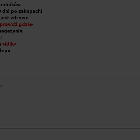
średników
0 dni po zakupach)
 jest zdrowe
prawdź gdzie<
magazynie
i
e
>klik<
lepu
<