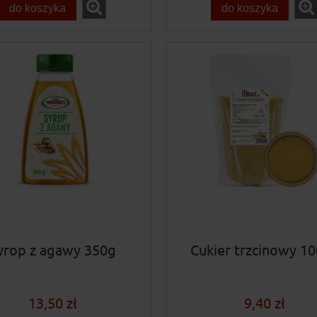
do koszyka
do koszyka
yrop z agawy 350g
Cukier trzcinowy 1
13,50 zł
9,40 zł