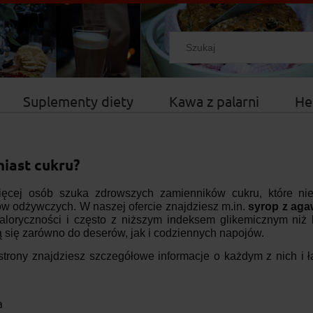
Suplementy diety
Kawa z palarni
He
iast cukru?
ęcej osób szuka zdrowszych zamienników cukru, które nie 
ów odżywczych. W naszej ofercie znajdziesz m.in.
syrop z agaw
kaloryczności i często z niższym indeksem glikemicznym niż bi
 się zarówno do deserów, jak i codziennych napojów.
strony znajdziesz szczegółowe informacje o każdym z nich i ła
a