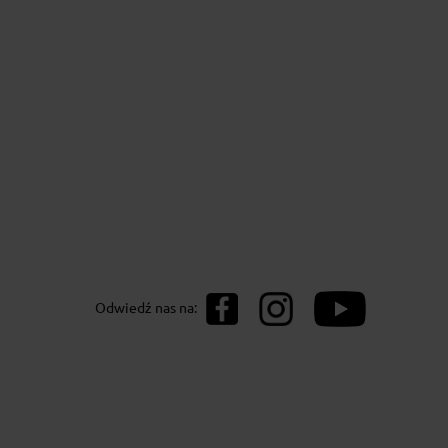
0g
Odwiedź nas na: