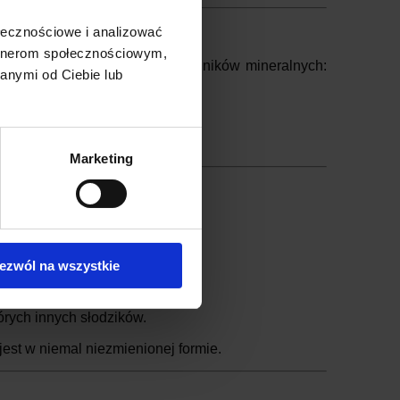
ołecznościowe i analizować
artnerom społecznościowym,
dycz, ale i źródło cennych składników mineralnych:
anymi od Ciebie lub
est dość wysoki
.
wsianki.
Marketing
, np. gruszkach czy winogronach.
ezwól na wszystkie
ycy.
rych innych słodzików.
est w niemal niezmienionej formie.