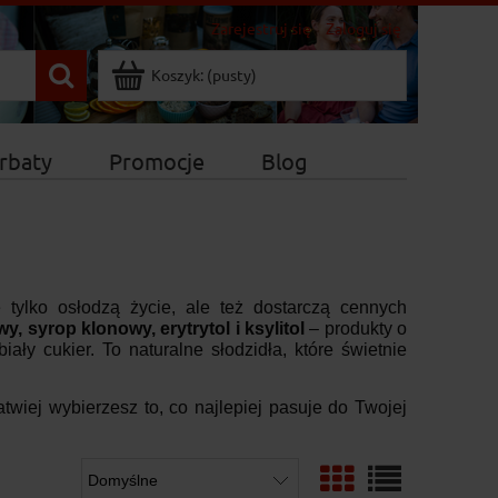
Zarejestruj się
Zaloguj się
Koszyk:
(pusty)
rbaty
Promocje
Blog
tylko osłodzą życie, ale też dostarczą cennych
y, syrop klonowy, erytrytol i ksylitol
– produkty o
ały cukier. To naturalne słodzidła, które świetnie
twiej wybierzesz to, co najlepiej pasuje do Twojej