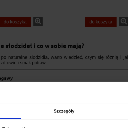
do koszyka
do koszyka
e słodzideł i co w sobie mają?
 po naturalne słodzidła, warto wiedzieć, czym się różnią i 
 zdrowie i smak potraw.
 agawy
agawy to naturalny słodzik pozyskiwany z rośliny kaktusowa
miodu.
szy indeks glikemiczny
sprawia, że może być polecany osobo
Szczegóły
t słodszy od cukru, więc użyjesz go mniej, by uzyskać ten sam e
iera około 20% mniej kalorii niż tradycyjny cukier.