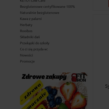
KETO i Low Carb
Bezglutenowe certyfikowane 100%
Naturalnie bezglutenowe
Kawa z palarni
Herbaty
Rooibos
Składniki dań
Przekąski do szkoły
Co ci się przyda w:
Nowości
Promocje
S