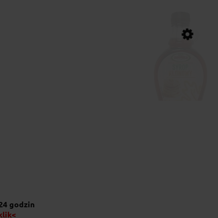
Syrop klonowy 25
29,90 zł
do koszyka
24 godzin
klik<