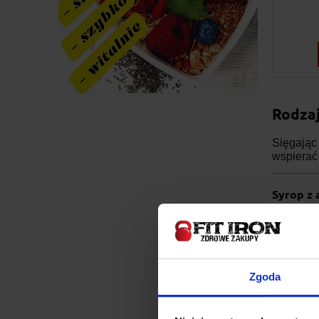
Rodzaj
Sięgając
wspierać
Syrop z
Syrop z 
odmiany 
Niż
Zgoda
Jes
Zaw