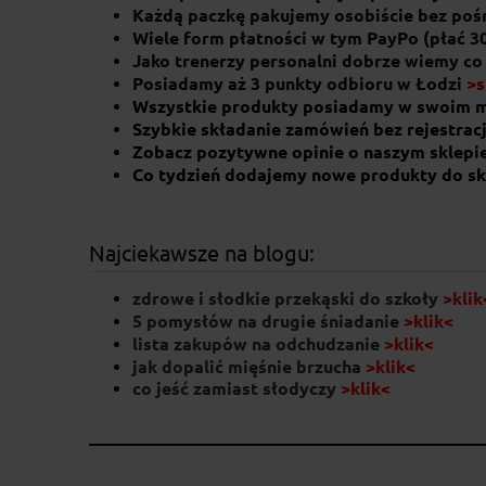
Każdą paczkę pakujemy osobiście bez po
Wiele form płatności w tym PayPo (płać 3
Jako trenerzy personalni dobrze wiemy co
Posiadamy aż 3 punkty odbioru w Łodzi
>s
Wszystkie produkty posiadamy w swoim 
Szybkie składanie zamówień bez rejestracj
Zobacz pozytywne opinie o naszym sklepi
Co tydzień dodajemy nowe produkty do sk
Najciekawsze na blogu:
zdrowe i słodkie przekąski do szkoły
>klik
5 pomysłów na drugie śniadanie
>klik<
lista zakupów na odchudzanie
>klik<
jak dopalić mięśnie brzucha
>klik<
co jeść zamiast słodyczy
>klik
<