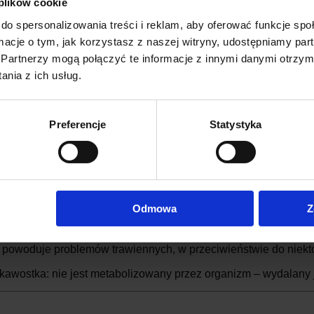
 plików cookie
lonowy
do spersonalizowania treści i reklam, aby oferować funkcje sp
ormacje o tym, jak korzystasz z naszej witryny, udostępniamy p
kuchni kanadyjskiej, syrop klonowy to nie tylko naturalna sło
Partnerzy mogą połączyć te informacje z innymi danymi otrzym
 potasu, wapnia, fosforu
i witamin z grupy B.
nia z ich usług.
mniej kalorii niż cukier i miód, choć jego
indeks glikemiczny j
etnie sprawdza się jako dodatek do naleśników, placków czy o
Preferencje
Statystyka
l
 to naturalny słodzik obecny w niewielkich ilościach w owocach
wie bezkaloryczny
– świetny wybór dla osób na diecie.
Odmowa
Z
zerowy indeks glikemiczny
, dlatego mogą go stosować diabet
 powoduje problemów trawiennych, w przeciwieństwie do niektó
kawostka: nie jest metabolizowany przez organizm – wydalany j