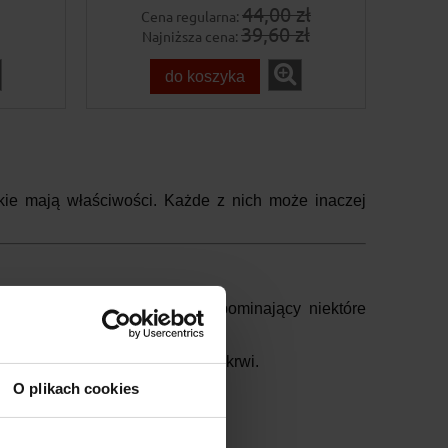
44,00 zł
Cena regularna:
39,60 zł
Najniższa cena:
do koszyka
jakie mają właściwości. Każde z nich może inaczej
tej. Ma delikatny smak, przypominający niektóre
m dbającym o poziom cukru we krwi.
O plikach cookies
fekt.