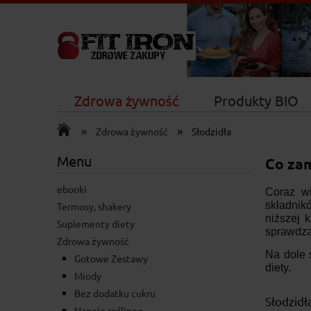
Zdrowa żywność
Produkty BIO
»
»
Nowości
Zdrowa żywność
Słodzidła
Menu
Co zam
ebooki
Coraz wi
składnik
Termosy, shakery
niższej 
Suplementy diety
sprawdzą
Zdrowa żywność
Na dole 
Gotowe Zestawy
diety.
Miody
Bez dodatku cukru
Słodzidł
Napoje roślinne