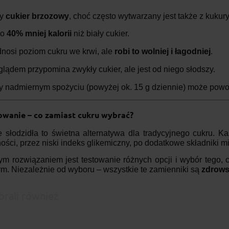
ny
cukier brzozowy
, choć często wytwarzany jest także z kukur
 o
40% mniej kalorii
niż biały cukier.
nosi poziom cukru we krwi, ale
robi to wolniej i łagodniej
.
lądem przypomina zwykły cukier, ale jest od niego słodszy.
y nadmiernym spożyciu (powyżej ok. 15 g dziennie) może powo
wanie – co zamiast cukru wybrać?
e słodzidła to świetna alternatywa dla tradycyjnego cukru. K
ości, przez niski indeks glikemiczny, po dodatkowe składniki m
ym rozwiązaniem jest testowanie różnych opcji i wybór tego,
. Niezależnie od wyboru – wszystkie te zamienniki są
zdrows
brali również