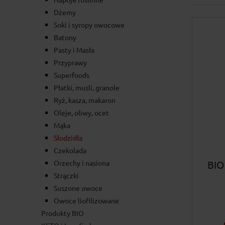
Dżemy
Soki i syropy owocowe
Batony
Pasty i Masła
Przyprawy
Superfoods
Płatki, musli, granole
Ryż, kasza, makaron
Oleje, oliwy, ocet
Mąka
Słodzidła
Czekolada
BIO
Orzechy i nasiona
Strączki
Suszone owoce
Owoce liofilizowane
Produkty BIO