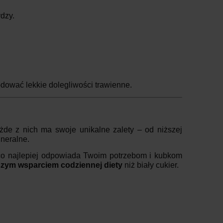
ydzy.
dować lekkie dolegliwości trawienne.
ażde z nich ma swoje unikalne zalety – od niższej
ineralne.
 co najlepiej odpowiada Twoim potrzebom i kubkom
zym wsparciem codziennej diety
niż biały cukier.