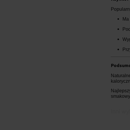
Popular
Ma
Pod
Wyg
Prz
Podsumo
Naturaln
kaloryczn
Najlepsz
smakowym
Inni wy