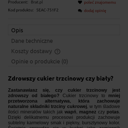
Producent:
Brat.pl
poleć znajomemu
Kod produktu:
5EAC-751F2
dodaj opinię
Opis
Dane techniczne
Koszty dostawy
Cena nie zawiera ewentualnych kosztów płatności
Opinie o produkcie (0)
Zdrowszy cukier trzcinowy czy biały?
Zastanawiasz się, czy cukier trzcinowy jest
zdrowszy od białego?
Cukier trzcinowy to
mniej
przetworzona alternatywa, która zachowuje
naturalne składniki trzciny cukrowej
, w tym śladowe
ilości minerałów takich jak
wapń
,
magnez
czy
potas
.
Dzięki delikatnemu procesowi produkcji zachowuje
subtelny karmelowy smak i piękny, bursztynowy kolor.