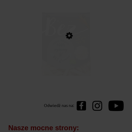
BIO Makaron ryżowy penne
Odwiedź nas na:
bezglutenowy 250g
10,71 zł
Nasze mocne strony: