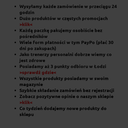
Cena regularna:
11,90 zł
Wysyłamy każde zamówienie w przeciągu 24
10,71 zł
godzin
Najniższa cena:
Dużo produktów w częstych promocjach
>klik<
do koszyka
Każdą paczkę pakujemy osobiście bez
pośredników
Wiele form płatności w tym PayPo (płać 30
dni po zakupach)
Jako trenerzy personalni dobrze wiemy co
jest zdrowe
Posiadamy aż 3 punkty odbioru w Łodzi
>sprawdź gdzie<
Wszystkie produkty posiadamy w swoim
magazynie
Szybkie składanie zamówień bez rejestracji
Zobacz pozytywne opinie o naszym sklepie
>klik<
Co tydzień dodajemy nowe produkty do
sklepu