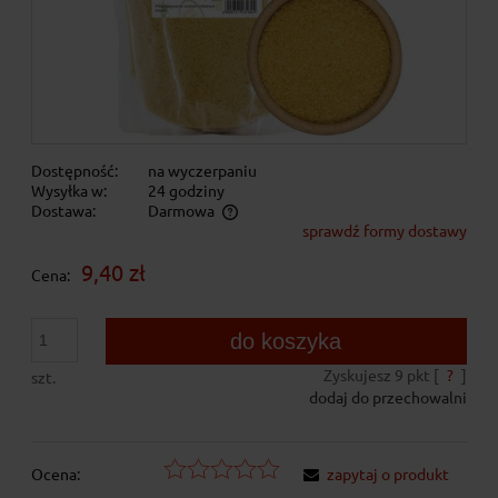
Dostępność:
na wyczerpaniu
Wysyłka w:
24 godziny
Dostawa:
Darmowa
sprawdź formy dostawy
Cena nie zawiera ewentualnych kosztów płatności
9,40 zł
Cena:
do koszyka
Zyskujesz
9
pkt [
?
]
szt.
dodaj do przechowalni
Ocena:
zapytaj o produkt