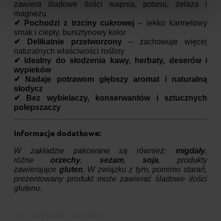
zawiera śladowe ilości wapnia, potasu, żelaza i
magnezu
✔ Pochodzi z trzciny cukrowej
– lekko karmelowy
smak i ciepły, bursztynowy kolor
✔ Delikatnie przetworzony
– zachowuje więcej
naturalnych właściwości rośliny
✔ Idealny do słodzenia kawy, herbaty, deserów i
wypieków
✔ Nadaje potrawom głębszy aromat i naturalną
słodycz
✔ Bez wybielaczy, konserwantów i sztucznych
polepszaczy
Informacje dodatkowe:
W zakładzie pakowane są również:
migdały
,
różne
orzechy
,
sezam
,
soja
, produkty
zawierające
gluten
. W związku z tym, pomimo starań,
prezentowany produkt może zawierać śladowe ilości
glutenu.
Inni wybrali również