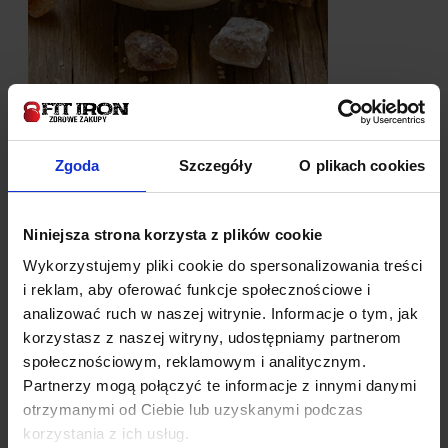
Wartości odżywcze produktu w 100 g
Wartość
1690 kJ / 398 kcal
energetyczna
Zgoda
Szczegóły
O plikach cookies
Tłuszcz
0 g
w tym kwasy
tłuszczowe
0 g
nasycone
Niniejsza strona korzysta z plików cookie
Węglowodany
99,4 g
Wykorzystujemy pliki cookie do spersonalizowania treści
w tym cukry
99,4 g
i reklam, aby oferować funkcje społecznościowe i
Białko
0 g
Sól*
0 g
analizować ruch w naszej witrynie. Informacje o tym, jak
korzystasz z naszej witryny, udostępniamy partnerom
Sposób przechowywania:
społecznościowym, reklamowym i analitycznym.
Partnerzy mogą połączyć te informacje z innymi danymi
Produkt należy przechowywać w suchym i chłodnym
otrzymanymi od Ciebie lub uzyskanymi podczas
miejscu, niedostępnym dla dzieci.
korzystania z ich usług.