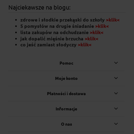
Najciekawsze na blogu:
zdrowe i słodkie przekąski do szkoły
>klik<
5 pomysłów na drugie śniadanie
>klik<
lista zakupów na odchudzanie
>klik<
jak dopalić mięśnie brzucha
>klik<
co jeść zamiast słodyczy
>klik
<
Pomoc
Moje konto
Płatności i dostawa
Informacje
O nas