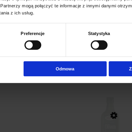
awać hummus?
Partnerzy mogą połączyć te informacje z innymi danymi otrzym
ym sposobem jest serwowanie hummusu z pieczywem – chrupią
nia z ich usług.
Świetnie sprawdza się także w roli dipu do świeżych warz
o czy papryki. To prosty i smaczny sposób, aby wprowadzić wię
Preferencje
Statystyka
nspiracji
y przepis na hummus krok po kroku znajdziesz na naszym
ić smak tej pasty i jak wkomponować ją w zdrową dietę. P
ia oraz aktywnego stylu życia.
Odmowa
Z
brali również