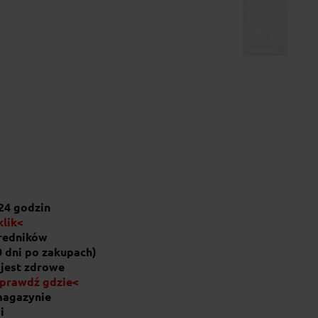
Oliwa z oliwek
31,40 zł
24 godzin
klik<
średników
0 dni po zakupach)
 jest zdrowe
prawdź gdzie<
magazynie
i