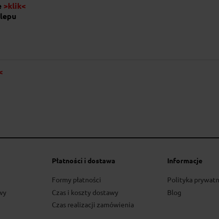
e
>klik<
lepu
<
Sól himalajska mielon
6,80 zł
do koszyka
Płatności i dostawa
Informacje
Formy płatności
Polityka prywatn
wy
Czas i koszty dostawy
Blog
Czas realizacji zamówienia