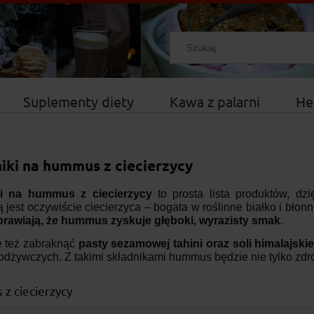
Suplementy diety
Kawa z palarni
He
iki na hummus z ciecierzycy
ki na hummus z ciecierzycy
to prosta lista produktów, dz
jest oczywiście ciecierzyca – bogata w roślinne białko i błonn
prawiają, że hummus zyskuje głęboki, wyrazisty smak
.
 też zabraknąć
pasty sezamowej tahini oraz soli himalajskie
odżywczych. Z takimi składnikami hummus będzie nie tylko zdro
z ciecierzycy