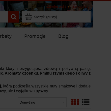
Zarejestruj się
Zaloguj się
Koszyk:
(pusty)
rbaty
Promocje
Blog
ięki którym przygotujesz zdrową i pożywną pastę.
ik.
Aromaty czosnku, kminu rzymskiego i oliwy z
j
, która podkreśla wszystkie nuty smakowe i dodaje
wy, ale i wyjątkowo pyszny.