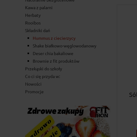
Kawa z palarni
Herbaty
Rooibos
Składniki dań
Hummus z ciecierzycy
Shake białkowo-węglowodanowy
Deser chia bakaliowe
Brownie z fit produktów
Przekąski do szkoły
Co ci się przyda w:
Nowości
Promocje
Só