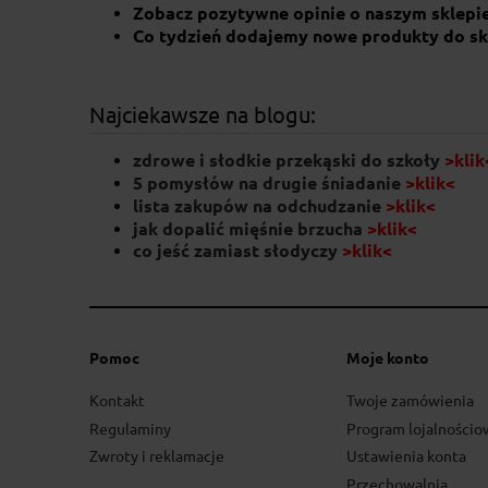
Zobacz pozytywne opinie o naszym sklepi
Co tydzień dodajemy nowe produkty do sk
Najciekawsze na blogu:
zdrowe i słodkie przekąski do szkoły
>klik
5 pomysłów na drugie śniadanie
>klik<
lista zakupów na odchudzanie
>klik<
jak dopalić mięśnie brzucha
>klik<
co jeść zamiast słodyczy
>klik
<
Pomoc
Moje konto
Kontakt
Twoje zamówienia
Regulaminy
Program lojalnościo
Zwroty i reklamacje
Ustawienia konta
Przechowalnia