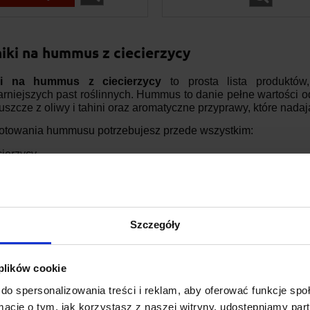
iki na hummus z ciecierzycy
ki na hummus z ciecierzycy
to prosta lista produktów
rniejszych past roślinnych. Hummus to danie pełne wartości od
łuszcze z oliwy i tahini oraz aromatyczne przyprawy, które na
otowania hummusu potrzebujesz przede wszystkim:
cierzycy,
ty sezamowej tahini,
wy z oliwek,
Szczegóły
snku,
nu rzymskiego,
 plików cookie
i himalajskiej.
do spersonalizowania treści i reklam, aby oferować funkcje sp
ormacje o tym, jak korzystasz z naszej witryny, udostępniamy p