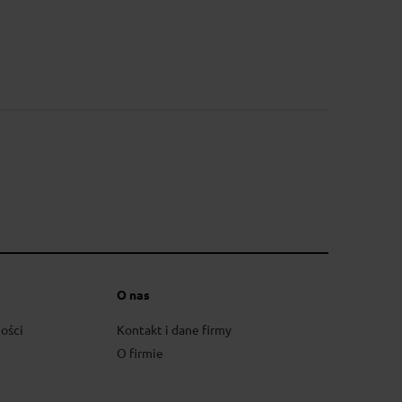
a 1000g
O nas
ości
Kontakt i dane firmy
O firmie