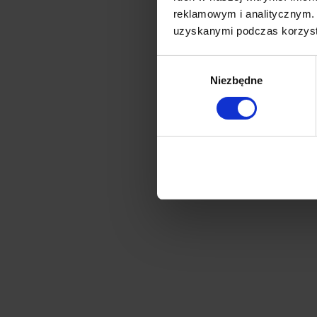
Jak pod
reklamowym i analitycznym. 
Klasyczn
uzyskanymi podczas korzysta
tostem. 
nacioweg
Wybór
Niezbędne
zgody
Więcej i
Dokładn
urozmaic
odżywian
Inni wy