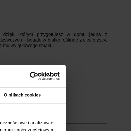
, dzięki którym przygotujesz w domu jedną z
żywczych – bogate w białko roślinne z ciecierzycy,
dają mu wyjątkowego smaku.
O plikach cookies
ołecznościowe i analizować
artnerom społecznościowym,