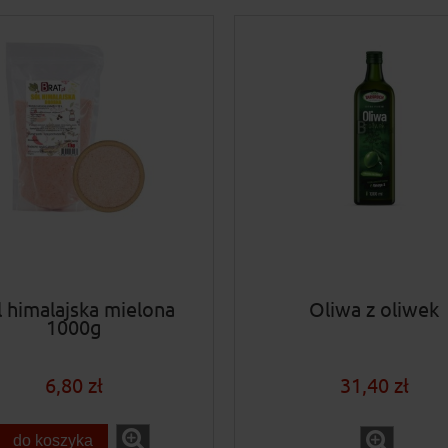
l himalajska mielona
Oliwa z oliwek
1000g
6,80 zł
31,40 zł
do koszyka