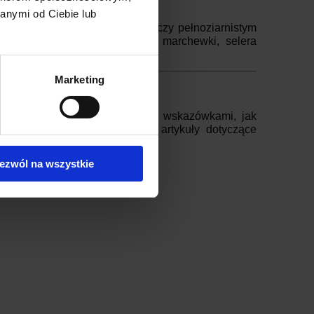
anymi od Ciebie lub
cą bagietką, chlebkiem pita czy pełnoziarnistym
yw pokrojonych w słupki, np. marchewki, selera
cej warzyw do codziennej diety.
Marketing
 blogu – razem z dodatkowymi wskazówkami, jak
olecamy też inne przepisy i artykuły dotyczące
ezwól na wszystkie