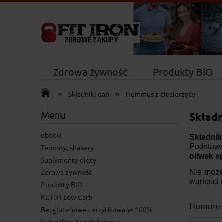
Zdrowa żywność
Produkty BIO
»
»
Nowości
Składniki dań
Hummus z ciecierzycy
Menu
Składn
ebooki
Składni
Podstawą 
Termosy, shakery
oliwek s
Suplementy diety
Zdrowa żywność
Nie może
wartości 
Produkty BIO
KETO i Low Carb
Hummus 
Bezglutenowe certyfikowane 100%
Naturalnie bezglutenowe