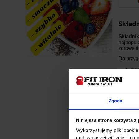
Składn
Składni
najpopula
zdrowe t
Do przyg
cie
pas
oli
Zgoda
czo
kmi
Niniejsza strona korzysta z
sol
Wykorzystujemy pliki cookie 
ruch w naszej witrynie. Inf